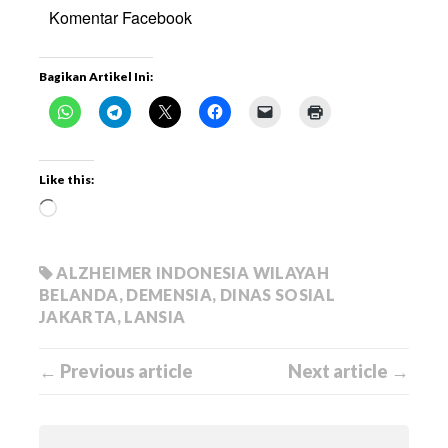
Komentar Facebook
Bagikan Artikel Ini:
Like this:
ALZHEIMER INDONESIA WILAYAH
BELANDA
,
DEMENSIA
,
DINAS SOSIAL
JAKARTA
,
LANSIA
← Previous article
Next article →