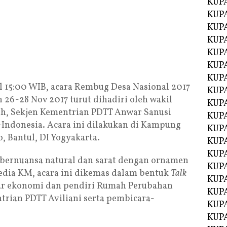
KUP
KUP
KUP
KUPA
KUPA
KUP
KUP
l 15:00 WIB, acara Rembug Desa Nasional 2017
KUPA
 26-28 Nov 2017 turut dihadiri oleh wakil
KUPA
ih, Sekjen Kementrian PDTT Anwar Sanusi
KUPA
-Indonesia. Acara ini dilakukan di Kampung
KUPA
 Bantul, DI Yogyakarta.
KUPA
KUPA
 bernuansa natural dan sarat dengan ornamen
KUPA
edia KM, acara ini dikemas dalam bentuk
Talk
KUPA
kar ekonomi dan pendiri Rumah Perubahan
KUPA
trian PDTT Aviliani serta pembicara-
KUP
KUP