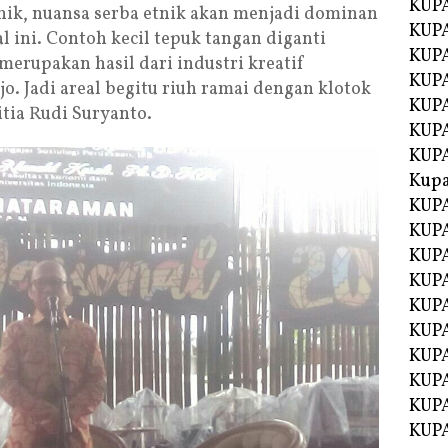
KUPA
nik, nuansa serba etnik akan menjadi dominan
KUPA
 ini. Contoh kecil tepuk tangan diganti
KUPA
merupakan hasil dari industri kreatif
KUP
 Jadi areal begitu riuh ramai dengan klotok
KUPA
itia Rudi Suryanto.
KUP
KUP
Kup
KUP
KUPA
KUPA
KUPA
KUPA
KUP
KUPA
KUPA
KUPA
KUPA