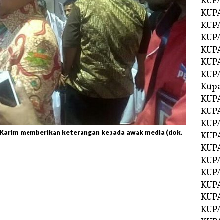
KUP
KUP
KUPA
KUPA
KUP
KUPA
KUP
Kupa
KUPA
KUPA
KUPA
Karim memberikan keterangan kepada awak media (dok.
KUPA
KUP
KUPA
KUPA
KUPA
KUP
KUP