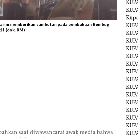
KUPA
KUPA
Kupa
 Karim memberikan sambutan pada pembukaan Rembug
KUPA
11 (dok. KM)
KUPA
KUPA
KUPA
KUPA
KUP
KUP
KUPA
KUP
KUP
KUP
KUPA
KUPA
KUPA
ahkan saat diwawancarai awak media bahwa
KUPA