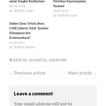
untuk Tangkal Radikalisme
Pelatihan Kepemimpinan
18/09/2019
Nasional
In "KUPAS Aceh"
05/10/2017
In "KUPAS Aceh"
Makan Dana Terlalu Besar,
GMKI Jakarta Tolak “Jambore
Kebangsaan dan
Kewirausahaan”
05/10/2017
In "KUPAS Metro"
BEM SE-JAKARTA
,
GEMPURI
← Previous article
Next article →
Leave a comment
Your email address will not be