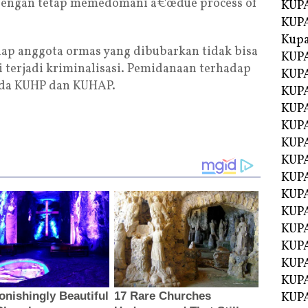
 dengan tetap memedomani â€œdue process of
KUPA
KUPA
Kupa
ap anggota ormas yang dibubarkan tidak bisa
KUPA
i terjadi kriminalisasi. Pemidanaan terhadap
KUPA
da KUHP dan KUHAP.
KUPA
KUPA
KUPA
KUP
KUP
KUPA
KUP
KUP
KUP
KUPA
KUPA
KUPA
KUPA