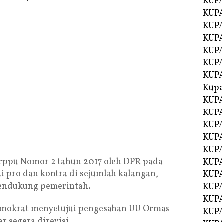
KUP
KUP
KUPA
KUPA
KUP
KUPA
KUP
Kupa
KUPA
KUPA
KUPA
KUPA
KUP
rppu Nomor 2 tahun 2017 oleh DPR pada
KUPA
 pro dan kontra di sejumlah kalangan,
KUPA
 pendukung pemerintah.
KUPA
KUP
Demokrat menyetujui pengesahan UU Ormas
KUP
r segera direvisi.