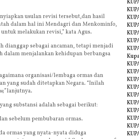
KUPA
KUPA
nyiapkan usulan revisi tersebut,dan hasil
KUPA
tah dalam hal ini Mendagri dan Menkominfo,
KUP
ntuk melakukan revisi,” kata Agus.
KUPA
KUP
h dianggap sebagai ancaman, tetapi menjadi
KUP
ah dalam menjalankan kehidupan berbangsa
Kup
KUP
KUPA
agaimana organisasi/lembaga ormas dan
KUPA
an yang sudah ditetapkan Negara. “Inilah
KUPA
aw,”
lanjutnya.
KUPA
KUP
yang substansi adalah sebagai berikut:
KUPA
KUPA
lan sebelum pembubaran ormas.
KUPA
da ormas yang nyata-nyata diduga
KUPA