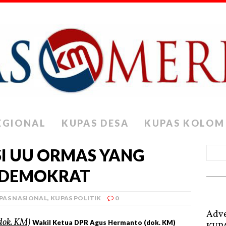
EGIONAL
KUPAS DESA
KUPAS KOLOM
SI UU ORMAS YANG
 DEMOKRAT
PAS NASIONAL
,
KUPAS POLITIK
0
Adve
Wakil Ketua DPR Agus Hermanto (dok. KM)