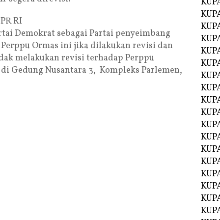
KUP
KUP
DPR RI
KUP
rtai Demokrat sebagai Partai penyeimbang
KUPA
Perppu Ormas ini jika dilakukan revisi dan
KUPA
dak melakukan revisi terhadap Perppu
KUP
10 di Gedung Nusantara 3, Kompleks Parlemen,
KUP
KUPA
KUPA
KUPA
KUPA
KUPA
KUPA
KUPA
KUPA
KUPA
KUP
KUP