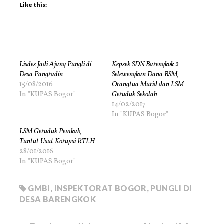
Like this:
Lisdes Jadi Ajang Pungli di
Kepsek SDN Barengkok 2
Desa Pangradin
Selewengkan Dana BSM,
15/08/2016
Orangtua Murid dan LSM
In "KUPAS Bogor"
Geruduk Sekolah
14/02/2017
In "KUPAS Bogor"
LSM Geruduk Pemkab,
Tuntut Usut Korupsi RTLH
28/01/2016
In "KUPAS Bogor"
GMBI
,
INSPEKTORAT BOGOR
,
PUNGLI DI
DESA BARENGKOK