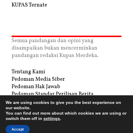
KUPAS Ternate
Semua pandangan dan opini yang
disampaikan bukan mencerminkan
pandangan redaksi Kupas Merdeka.
Tentang Kami
Pedoman Media Siber
Pedoman Hak Jawab
Pedoman Standar Perilisan Berita
Privacy Policy
We are using cookies to give you the best experience on
Periklanan
our website.
You can find out more about which cookies we are using or
switch them off in
settings
.
Copyright © 2026 | PT. Tegar Kupas Mediatama
Accept