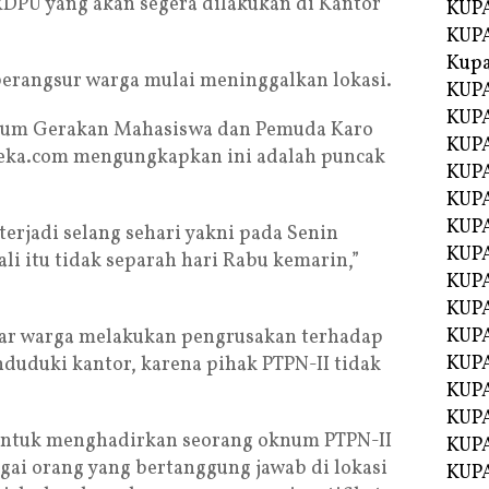
DPU yang akan segera dilakukan di Kantor
KUPA
KUPA
Kupa
berangsur warga mulai meninggalkan lokasi.
KUPA
KUPA
 Forum Gerakan Mahasiswa dan Pemuda Karo
KUPA
ka.com mengungkapkan ini adalah puncak
KUPA
KUPA
KUP
erjadi selang sehari yakni pada Senin
KUP
li itu tidak separah hari Rabu kemarin,”
KUPA
KUP
KUP
ajar warga melakukan pengrusakan terhadap
KUP
duduki kantor, karena pihak PTPN-II tidak
KUPA
KUPA
untuk menghadirkan seorang oknum PTPN-II
KUPA
bagai orang yang bertanggung jawab di lokasi
KUPA