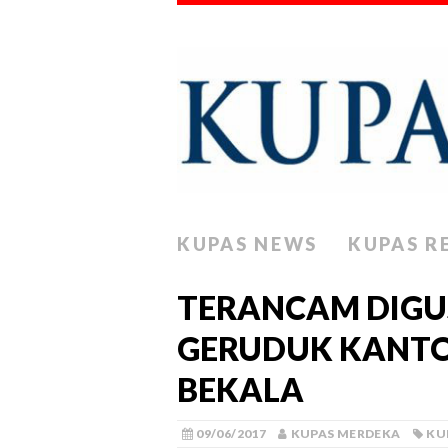
KUPAS NEWS
KUPAS R
TERANCAM DIGU
GERUDUK KANTOR
BEKALA
09/06/2017
KUPAS MERDEKA
KU