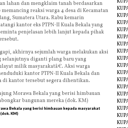
KUP
an lahan dan mengklaim tanah berdasarkan
KUP
9 memancing reaksi warga 4 desa di Kecamatan
KUP
dang, Sumatera Utara. Rabu kemarin
KUPA
atangi kantor eks PTPN-II Kuala Bekala yang
KUPA
eminta penjelasan lebih lanjut kepada pihak
KUP
ersebut.
KUP
KUPA
gapi, akhirnya sejumlah warga melakukan aksi
KUPA
 selanjutnya diganti plang baru yang
KUPA
ulayat milik masyarakatâ€. Aksi warga
KUPA
enduduki kantor PTPN-II Kuala Bekala dan
KUPA
a di kantor tersebut segera dihentikan.
KUPA
KUPA
KUPA
KUPA
orawa Bekala yang berisi himbauan kepada masyarakat
(dok. KM)
KUP
KUP