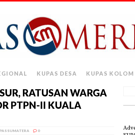
EGIONAL
KUPAS DESA
KUPAS KOLOM
SUR, RATUSAN WARGA
 PTPN-II KUALA
Adve
PAS SUMATERA
0