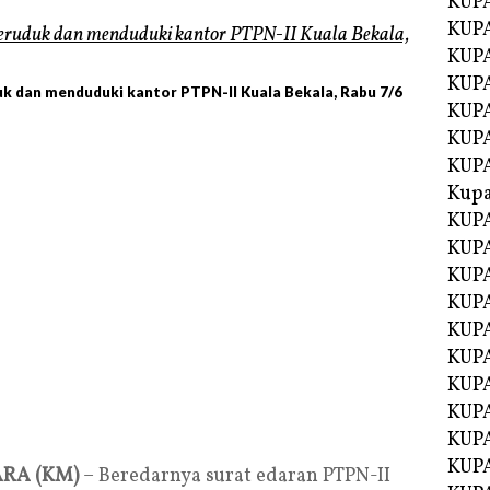
KUP
KUP
KUPA
KUPA
k dan menduduki kantor PTPN-II Kuala Bekala, Rabu 7/6
KUP
KUPA
KUP
Kupa
KUPA
KUPA
KUPA
KUPA
KUP
KUPA
KUPA
KUPA
KUP
KUP
RA (KM)
– Beredarnya surat edaran PTPN-II