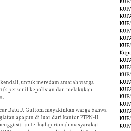
KUPA
KUPA
KUPA
KUP
KUPA
KUP
KUP
Kup
KUP
KUPA
KUPA
KUPA
erkendali, untuk meredam amarah warga
KUPA
ruk personil kepolisian dan melakukan
KUP
a.
KUPA
cur Batu F. Gultom meyakinkan warga bahwa
KUPA
iatan apapun di luar dari kantor PTPN-II
KUPA
 penggusuran terhadap rumah masyarakat
KUPA