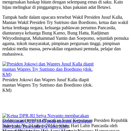
mengenakan baskap hitam dengan selempang emas di saku. Kain
hijau melingkar di pinggangnya, khas pakaian adat Betawi.
Tampak hadir dalam upacara tersebut Wakil Presiden Jusuf Kalla,
Mantan Wakil Presiden Try Sutrisno dan Boediono, ketua dan wakil
ketua lembaga negara, keluarga pahlawan perumus Pancasila,
diantaranya keluarga Bung Karno, Bung Hatta, Radjiman
Wiryodiningrat, Muhammad Yamin dan Soepomo, sejumlah pemuka
agama, tokoh masyarakat, pimpinan perguruan tinggi, pimpinan
redaksi media massa, perwakilan organisasi pemuda, pelajar dan
mahasiswa.
Presiden Jokowi dan Wapres Jusuf Kalla diapit
mantan Wapres Try Sutrisno dan Boediono (dok.
KM)
Dalam acara tersebut dibacakan Surat Keputusan Presiden Republik
Indonesia No 24 tahun 2016 tentang Hari Lahir Pancasila oleh
Menteri Hukum dan Hak Asasi Manusia Yasonna Hamonangan