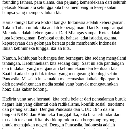
founding fathers, para ulama, dan pejuang kemerdekaan dari seluruh
pelosok Nusantara sehingga kita bisa membangun kesepakatan
bangsa yang mempersatukan kita.
Harus diingat bahwa kodrat bangsa Indonesia adalah keberagaman.
Takdir Tuhan untuk kita adalah keberagaman. Dari Sabang sampai
Merauke adalah keberagaman. Dari Miangas sampai Rote adalah
juga keberagaman. Berbagai etnis, bahasa, adat istiadat, agama,
kepercayaan dan golongan bersatu padu membentuk Indonesia.
Itulah kebhinneka tunggal ika-an kita.
Namun, kehidupan berbangsa dan bernegara kita sedang mengalami
tantangan. Kebhinnekaan kita sedang diuji. Saat ini ada pandangan
dan tindakan yang mengancam kebhinnekaan dan ke-ikaan kita.
Saat ini ada sikap tidak toleran yang mengusung ideologi selain
Pancasila. Masalah ini semakin mencemaskan tatkala diperparah
oleh penyalahgunaan media sosial yang banyak menggaungkan
hoax alias kabar bohong.
Hadirin yang saya hormati, kita perlu belajar dari pengalaman buruk
negara lain yang dihantui oleh radikalisme, konflik sosial, terorisme,
dan perang saudara. Dengan Pancasila dan UUD 1945 dalam
bingkai NKRI dan Bhinneka Tunggal Ika, kita bisa terhindar dari
masalah tersebut. Kita bisa hidup rukun dan bergotong royong
untuk memajukan negeri. Dengan Pancasila, Indonesia adalah