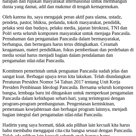
harapan dan rujukan masyarakat internasional untuk membangun
dunia yang damai, adil dan makmur di tengah kemajemukan.
Oleh karena itu, saya mengajak peran aktif para ulama, ustadz,
pendeta, pastor, bhiksu, pedanda, tokoh masyarakat, pendidik,
pelaku seni dan budaya, pelaku media, jajaran birokrasi, TNI dan
Polri serta seluruh komponen masyarakat untuk menjaga Pancasila.
Pemahaman dan pengamalan Pancasila dalam bermasyarakat,
berbangsa, dan bernegara harus terus ditingkatkan. Ceramah
keagamaan, materi pendidikan, fokus pemberitaan dan perdebatan di
media sosial harus menjadi bagian dalam pendalaman dan
pengamalan nilai-nilai Pancasila.
Komitmen pemerintah untuk penguatan Pancasila sudah jelas dan
sangat kuat. Berbagai upaya terus kita lakukan. Telah diundangkan
Peraturan Presiden Nomor 54 Tahun 2017 tentang Unit Kerja
Presiden Pembinaan Ideologi Pancasila. Bersama seluruh komponen
bangsa, lembaga baru ini ditugaskan untuk memperkuat pengamalan
Pancasila dalam kehidupan sehari-hari, yang terintegrasi dengan
program-program pembangunan. Pengentasan kemiskinan,
pemerataan kesejahteraan dan berbagai program lainnya, menjadi
bagian integral dari pengamalan nilai-nilai Pancasila.
Hadirin yang saya hormati, tidak ada pilihan lain kecuali kita harus
bahu membahu menggapai cita-cita bangsa sesuai dengan Pancasila.
Tidak ada pilihan lain kecuali seluruh anak bangsa harus