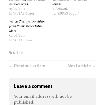
Bantuan RTLH
Senang
27/02/2017
21/01/2018
In "KUPAS Bogor"
In "KUPAS Bogor"
Warga Ciburayut Keluhkan
Jalan Rusak, Kades Tutup
Mata
01/06/2017
In "KUPAS Desa"
RTLH
← Previous article
Next article →
Leave a comment
Your email address will not be
published.