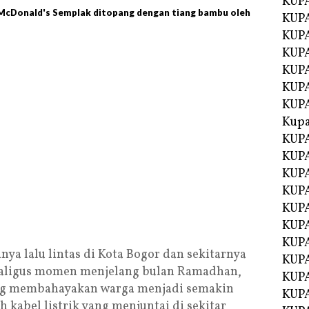
KUP
g McDonald's Semplak ditopang dengan tiang bambu oleh
KUP
KUPA
KUPA
KUP
KUPA
KUP
Kupa
KUPA
KUPA
KUPA
KUPA
KUP
KUPA
KUPA
ya lalu lintas di Kota Bogor dan sekitarnya
KUPA
sekaligus momen menjelang bulan Ramadhan,
KUP
ng membahayakan warga menjadi semakin
KUP
 kabel listrik yang menjuntai di sekitar