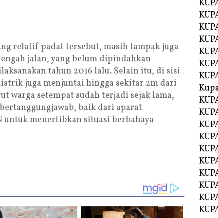
KUPA
KUPA
KUPA
KUP
ng relatif padat tersebut, masih tampak juga
KUPA
i tengah jalan, yang belum dipindahkan
KUP
aksanakan tahun 2016 lalu. Selain itu, di sisi
KUP
listrik juga menjuntai hingga sekitar 2m dari
Kup
ut warga setempat sudah terjadi sejak lama,
KUP
 bertanggungjawab, baik dari aparat
KUPA
untuk menertibkan situasi berbahaya
KUPA
KUPA
KUPA
KUP
KUPA
KUPA
KUPA
KUPA