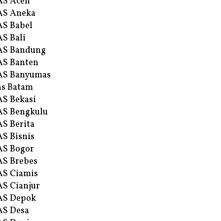
AS Aceh
AS Aneka
S Babel
S Bali
AS Bandung
S Banten
AS Banyumas
s Batam
S Bekasi
S Bengkulu
S Berita
S Bisnis
AS Bogor
S Brebes
S Ciamis
S Cianjur
AS Depok
AS Desa