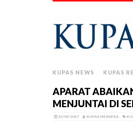
KUPAS NEWS
KUPAS R
APARAT ABAIKAN
MENJUNTAI DI S
25/05/2017
KUPAS MERDEKA
KU