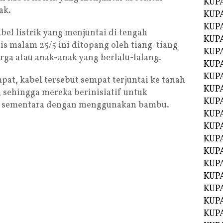
KUP
ak.
KUP
KUP
el listrik yang menjuntai di tengah
KUPA
is malam 25/5 ini ditopang oleh tiang-tiang
KUPA
rga atau anak-anak yang berlalu-lalang.
KUP
KUP
at, kabel tersebut sempat terjuntai ke tanah
KUPA
, sehingga mereka berinisiatif untuk
KUPA
ra sementara dengan menggunakan bambu.
KUPA
KUPA
KUPA
KUPA
KUPA
KUPA
KUPA
KUP
KUP