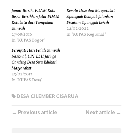
Jumat Bersih, PDAM Kota
Kepala Desa dan Masyarakat
Bogor Bersihkan Jalur PDAM
Sipungguk Kompak Jalankan
Kotabatu dari Tumpukan
Program Sipungguk Bersih
Sampah
24/02/2022
27/08/2016
In "KUPAS Regional"
In "KUPAS Bogor"
Peringati Hari Peduli Sampah
Nasional, UPT BLH Jasinga
Gandeng Desa Setu Edukasi
Masyarakat
23/02/2017
In "KUPAS Desa"
DESA CILEMBER CISARUA
← Previous article
Next article →