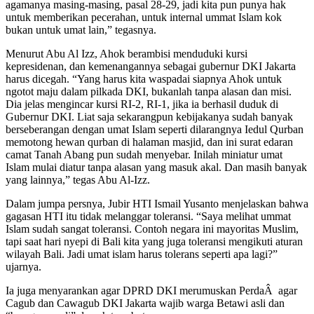
agamanya masing-masing, pasal 28-29, jadi kita pun punya hak
untuk memberikan pecerahan, untuk internal ummat Islam kok
bukan untuk umat lain,” tegasnya.
Menurut Abu Al Izz, Ahok berambisi menduduki kursi
kepresidenan, dan kemenangannya sebagai gubernur DKI Jakarta
harus dicegah. “Yang harus kita waspadai siapnya Ahok untuk
ngotot maju dalam pilkada DKI, bukanlah tanpa alasan dan misi.
Dia jelas mengincar kursi RI-2, RI-1, jika ia berhasil duduk di
Gubernur DKI. Liat saja sekarangpun kebijakanya sudah banyak
berseberangan dengan umat Islam seperti dilarangnya Iedul Qurban
memotong hewan qurban di halaman masjid, dan ini surat edaran
camat Tanah Abang pun sudah menyebar. Inilah miniatur umat
Islam mulai diatur tanpa alasan yang masuk akal. Dan masih banyak
yang lainnya,” tegas Abu Al-Izz.
Dalam jumpa persnya, Jubir HTI Ismail Yusanto menjelaskan bahwa
gagasan HTI itu tidak melanggar toleransi. “Saya melihat ummat
Islam sudah sangat toleransi. Contoh negara ini mayoritas Muslim,
tapi saat hari nyepi di Bali kita yang juga toleransi mengikuti aturan
wilayah Bali. Jadi umat islam harus tolerans seperti apa lagi?”
ujarnya.
Ia juga menyarankan agar DPRD DKI merumuskan PerdaÂ agar
Cagub dan Cawagub DKI Jakarta wajib warga Betawi asli dan