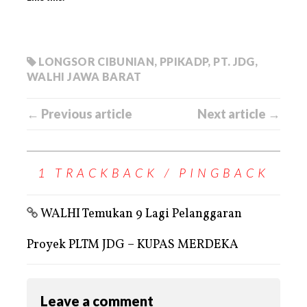
LONGSOR CIBUNIAN
,
PPIKADP
,
PT. JDG
,
WALHI JAWA BARAT
← Previous article
Next article →
1 TRACKBACK / PINGBACK
WALHI Temukan 9 Lagi Pelanggaran
Proyek PLTM JDG – KUPAS MERDEKA
Leave a comment