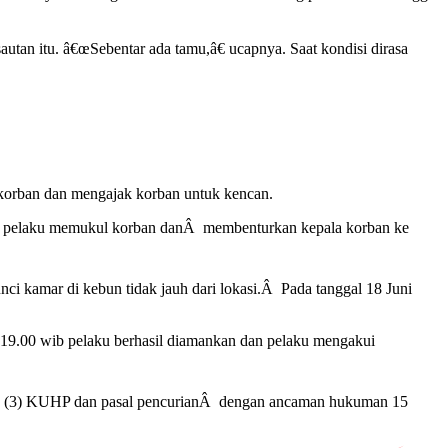
utan itu. â€œSebentar ada tamu,â€ ucapnya. Saat kondisi dirasa
n korban dan mengajak korban untuk kencan.
an pelaku memukul korban danÂ membenturkan kepala korban ke
i kamar di kebun tidak jauh dari lokasi.Â Pada tanggal 18 Juni
19.00 wib pelaku berhasil diamankan dan pelaku mengakui
51 (3) KUHP dan pasal pencurianÂ dengan ancaman hukuman 15