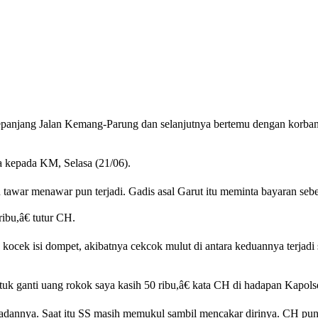
di sepanjang Jalan Kemang-Parung dan selanjutnya bertemu dengan ko
a kepada KM, Selasa (21/06).
awar menawar pun terjadi. Gadis asal Garut itu meminta bayaran sebe
ibu,â€ tutur CH.
ocek isi dompet, akibatnya cekcok mulut di antara keduannya terjadi
untuk ganti uang rokok saya kasih 50 ribu,â€ kata CH di hadapan Ka
padannya. Saat itu SS masih memukul sambil mencakar dirinya. CH pu