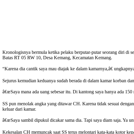
Kronologisnya bermula ketika pelaku berputar-putar seorang diri 
Batas RT 05 RW 10, Desa Kemang, Kecamatan Kemang.
“Karena dia cantik saya mau diajak ke dalam kamarnya,â€ ungkapny
Sejurus kemudian keduanya sudah berada di dalam kamar korban dan t
â€œSaya mana ada uang sebesar itu. Di kantong saya hanya ada 150 r
SS pun menolak angka yang ditawar CH. Karena tidak sesuai dengan k
keluar dari kamar.
â€œSaya sambil dipukul dicakar sama dia. Tapi saya diam saja. Ya 
Kekesalan CH memuncak saat SS terus melontari kata-kata kotor ke