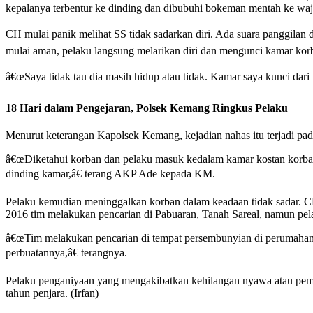
kepalanya terbentur ke dinding dan dibubuhi bokeman mentah ke waj
CH mulai panik melihat SS tidak sadarkan diri. Ada suara panggilan 
mulai aman, pelaku langsung melarikan diri dan mengunci kamar korba
â€œSaya tidak tau dia masih hidup atau tidak. Kamar saya kunci dari 
18 Hari dalam Pengejaran, Polsek Kemang Ringkus Pelaku
Menurut keterangan Kapolsek Kemang, kejadian nahas itu terjadi pad
â€œDiketahui korban dan pelaku masuk kedalam kamar kostan korba
dinding kamar,â€ terang AKP Ade kepada KM.
Pelaku kemudian meninggalkan korban dalam keadaan tidak sadar. CH 
2016 tim melakukan pencarian di Pabuaran, Tanah Sareal, namun pela
â€œTim melakukan pencarian di tempat persembunyian di perumahan 
perbuatannya,â€ terangnya.
Pelaku penganiyaan yang mengakibatkan kehilangan nyawa atau pe
tahun penjara. (Irfan)