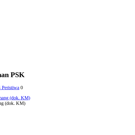
han PSK
Peristiwa
0
ng (dok. KM)