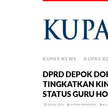
KUPAS NEWS
KUPAS R
DPRD DEPOK DO
TINGKATKAN KIN
STATUS GURU H
02/06/2016
KUPAS MERDEKA
KU