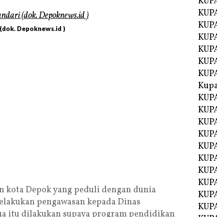
KUP
KUP
KUPA
(dok. Depoknews.id )
KUPA
KUP
KUPA
KUP
Kupa
KUPA
KUPA
KUPA
KUPA
KUP
KUPA
KUPA
KUPA
 kota Depok yang peduli dengan dunia
KUP
elakukan pengawasan kepada Dinas
KUP
ua itu dilakukan supaya program pendidikan