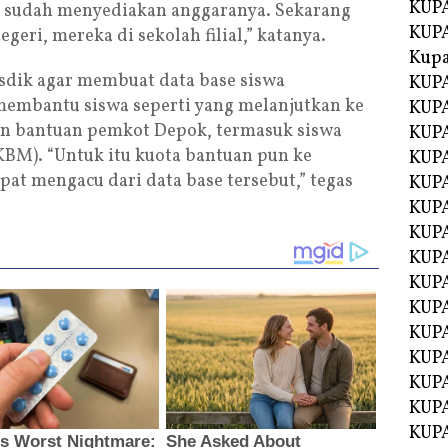
KUPA
 sudah menyediakan anggaranya. Sekarang
KUPA
eri, mereka di sekolah filial,” katanya.
Kupa
sdik agar membuat data base siswa
KUPA
 membantu siswa seperti yang melanjutkan ke
KUPA
an bantuan pemkot Depok, termasuk siswa
KUPA
BM). “Untuk itu kuota bantuan pun ke
KUPA
pat mengacu dari data base tersebut,” tegas
KUPA
KUP
KUP
KUPA
KUP
KUP
KUP
KUPA
KUPA
KUPA
KUPA