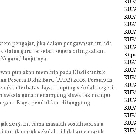
KUPA
KUPA
KUPA
KUP
KUPA
KUP
stem pengajar, jika dalam pengawasan itu ada
KUP
 status guru tersebut segera ditingkatkan
Kup
 Negara,” lanjutnya.
KUP
KUPA
dewan pun akan meminta pada Disdik untuk
KUPA
n Peserta Didik Baru (PPDB) 2016. Persiapan
KUPA
renakan terbatas daya tampung sekolah negeri.
KUPA
h swasta guna menampung siswa tak mampu
KUP
negeri. Biaya pendidikan ditanggung
KUPA
KUPA
KUPA
ak 2015. Ini cuma masalah sosialisasi saja
KUPA
ni untuk masuk sekolah tidak harus masuk