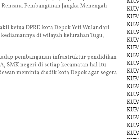
KUP
ari Rencana Pembangunan Jangka Menengah
KUP
KUP
KUPA
akil ketua DPRD kota Depok Yeti Wulandari
KUPA
kediamannya di wilayah kelurahan Tugu,
KUP
KUP
KUPA
hadap pembangunan infrastruktur pendidikan
KUPA
, SMK negeri di setiap kecamatan hal itu
KUPA
dewan meminta disdik kota Depok agar segera
KUPA
KUPA
KUPA
KUPA
KUPA
KUPA
KUP
KUP