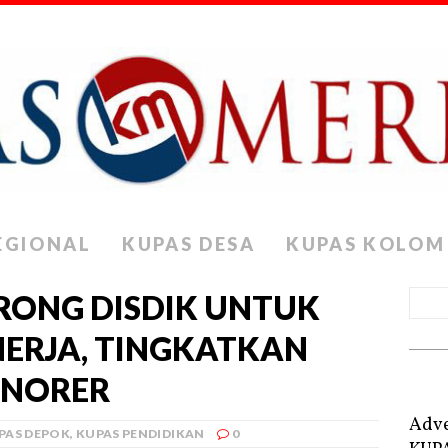
EGIONAL
KUPAS DESA
KUPAS KOLOM
RONG DISDIK UNTUK
ERJA, TINGKATKAN
ONORER
Adve
PAS DEPOK
,
KUPAS PENDIDIKAN
0