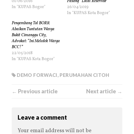
01/06/2016
Pasang “Local Reservoir”
In "KUPAS Bogor"
26/04/2019
In "KUPAS Kota Bogor"
Pengembang Tol BORR
Abaikan Tuntutan Warga
Bukit Cimanggu City,
Advokat: “Ini Meledek Warga
BCC!”
22/05/2018
In "KUPAS Kota Bogor"
DEMO FORWACI
,
PERUMAHAN CITOH
← Previous article
Next article →
Leave a comment
Your email address will not be