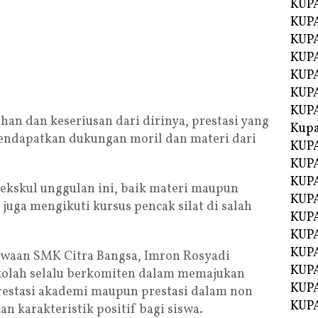
KUPA
KUPA
KUPA
KUP
KUPA
KUP
KUP
ihan dan keseriusan dari dirinya, prestasi yang
Kup
 mendapatkan dukungan moril dan materi dari
KUP
KUPA
KUPA
ekskul unggulan ini, baik materi maupun
KUPA
 juga mengikuti kursus pencak silat di salah
KUPA
KUP
KUPA
iswaan SMK Citra Bangsa, Imron Rosyadi
KUPA
kolah selalu berkomiten dalam memajukan
KUPA
prestasi akademi maupun prestasi dalam non
KUPA
karakteristik positif bagi siswa.