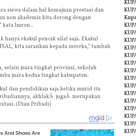
KUPA
ra siswa dalam hal kemajuan prestasi dan
KUPA
un non akademis kita dorong dengan
Kupa
 kata Imron .
KUPA
KUPA
k hanya ekskul pencak silat saja. Ekskul-
KUPA
UTSAL, kita sarankan kepada mereka,” tambah
KUPA
KUPA
KUP
 selain juara tingkat provinsi, sekolah
KUP
mba juara kedua tingkat kabupaten.
KUPA
KUP
ul dan pendidikan saja ketika murid itu
KUP
pribadiannya, akhlakÂ jugaÂ merupakan
KUP
stasi. (Dian Pribadi)
KUPA
KUPA
KUPA
KUPA