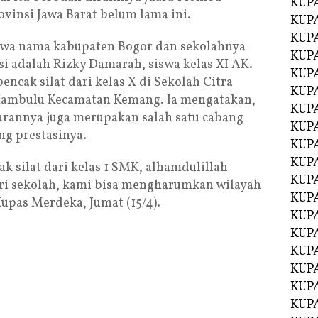
KUP
ovinsi Jawa Barat belum lama ini.
KUP
KUP
awa nama kabupaten Bogor dan sekolahnya
KUPA
si adalah Rizky Damarah, siswa kelas XI AK.
KUPA
ncak silat dari kelas X di Sekolah Citra
KUP
 Hambulu Kecamatan Kemang. Ia mengatakan,
KUP
marannya juga merupakan salah satu cabang
KUPA
ng prestasinya.
KUPA
KUPA
k silat dari kelas 1 SMK, alhamdulillah
KUPA
ri sekolah, kami bisa mengharumkan wilayah
KUPA
Kupas Merdeka, Jumat (15/4).
KUPA
KUPA
KUPA
KUPA
KUP
KUP