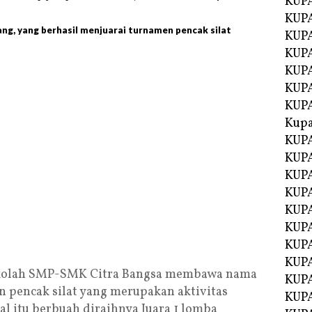
KUP
KUP
ng, yang berhasil menjuarai turnamen pencak silat
KUPA
KUPA
KUP
KUPA
KUP
Kupa
KUPA
KUPA
KUPA
KUPA
KUP
KUPA
KUPA
KUPA
ekolah SMP-SMK Citra Bangsa membawa nama
KUP
 pencak silat yang merupakan aktivitas
KUP
al itu berbuah diraihnya Juara 1 lomba