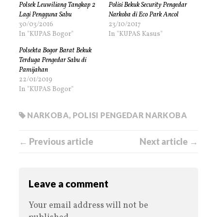
Polsek Leuwiliang Tangkap 2
Polisi Bekuk Security Pengedar
Lagi Pengguna Sabu
Narkoba di Eco Park Ancol
30/03/2016
23/10/2017
In "KUPAS Bogor"
In "KUPAS Kasus"
Polsekta Bogor Barat Bekuk
Terduga Pengedar Sabu di
Pamijahan
22/01/2019
In "KUPAS Bogor"
NARKOBA
,
POLISI PENGEDAR NARKOBA
← Previous article
Next article →
Leave a comment
Your email address will not be