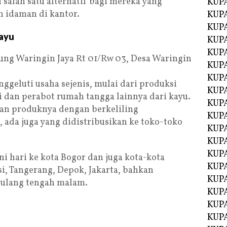
salah satu alternatif bagi mereka yang
KUP
 idaman di kantor.
KUP
KUP
Kayu
KUPA
KUPA
pung Waringin Jaya Rt 01/Rw 03, Desa Waringin
KUP
KUP
nggeluti usaha sejenis, mulai dari produksi
KUPA
si dan perabot rumah tangga lainnya dari kayu.
KUPA
an produknya dengan berkeliling
KUPA
ada juga yang didistribusikan ke toko-toko
KUPA
KUPA
KUPA
ni hari ke kota Bogor dan juga kota-kota
KUPA
i, Tangerang, Depok, Jakarta, bahkan
KUPA
ulang tengah malam.
KUPA
KUP
KUP