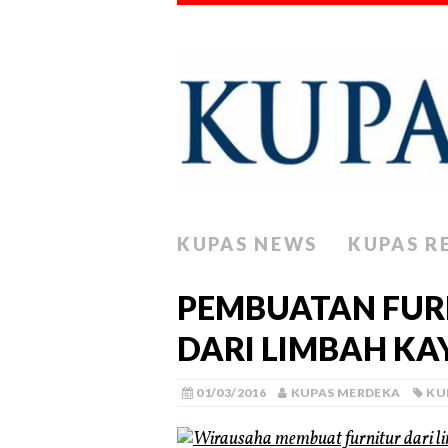
KUPAS NEWS
KUPAS R
PEMBUATAN FURN
DARI LIMBAH KA
01/03/2016
KUPAS MERDEKA
KU