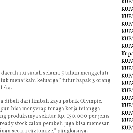
KUPA
KUPA
KUPA
KUP
KUPA
KUP
KUP
Kup
KUP
KUPA
i daerah itu sudah selama 5 tahun menggeluti
KUPA
tuk menafkahi keluarga,” tutur bapak 3 orang
KUPA
deka.
KUPA
KUP
dibeli dari limbah kayu pabrik Olympic.
KUPA
pun bisa menyerap tenaga kerja tetangga
KUPA
ang produksinya sekitar Rp. 150.000 per jenis
KUPA
ready stock calon pembeli juga bisa memesan
KUPA
inan secara cuztomize,” pungkasnya.