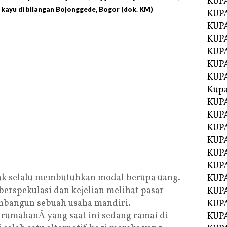
KUP
kayu di bilangan Bojonggede, Bogor (dok. KM)
KUP
KUPA
KUPA
KUP
KUPA
KUP
Kupa
KUPA
KUPA
KUPA
KUPA
KUP
KUPA
ak selalu membutuhkan modal berupa uang.
KUPA
erspekulasi dan kejelian melihat pasar
KUPA
bangun sebuah usaha mandiri.
KUP
umahanÂ yang saat ini sedang ramai di
KUP