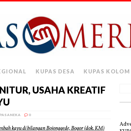
EGIONAL
KUPAS DESA
KUPAS KOLOM
ITUR, USAHA KREATIF
YU
PAS ANEKA
0
Adve