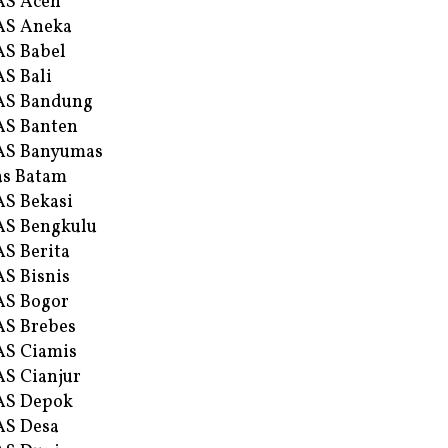
AS Aceh
AS Aneka
S Babel
S Bali
AS Bandung
S Banten
AS Banyumas
s Batam
S Bekasi
S Bengkulu
S Berita
S Bisnis
AS Bogor
S Brebes
S Ciamis
S Cianjur
AS Depok
AS Desa