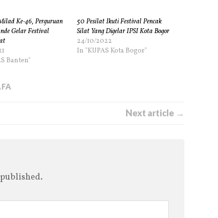
ilad Ke-46, Perguruan
50 Pesilat Ikuti Festival Pencak
de Gelar Festival
Silat Yang Digelar IPSI Kota Bogor
at
24/10/2022
21
In "KUPAS Kota Bogor"
S Banten"
AFA
Next article →
 published.