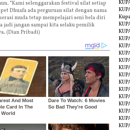
KUPA
hun. “Kami selenggarakan festival silat setiap
KUPA
ompet Dhuafa ada perguruan silat dengan nama
Kupa
erasi muda tetap mempelajari seni bela diri
KUPA
a jadi jangan sampai kita selaku pemilik
KUPA
ya. (Dian Pribadi)
KUPA
KUPA
KUPA
KUP
KUP
KUPA
KUP
KUP
KUP
KUPA
KUPA
KUPA
KUPA