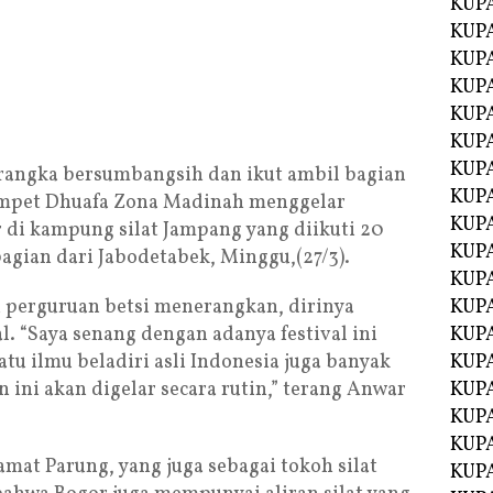
KUP
KUP
KUP
KUPA
KUPA
KUP
KUP
rangka bersumbangsih dan ikut ambil bagian
KUPA
ompet Dhuafa Zona Madinah menggelar
KUPA
ar di kampung silat Jampang yang diikuti 20
KUPA
bagian dari Jabodetabek, Minggu,(27/3).
KUPA
ri perguruan betsi menerangkan, dirinya
KUPA
l. “Saya senang dengan adanya festival ini
KUPA
atu ilmu beladiri asli Indonesia juga banyak
KUPA
 ini akan digelar secara rutin,” terang Anwar
KUPA
KUPA
KUP
mat Parung, yang juga sebagai tokoh silat
KUP