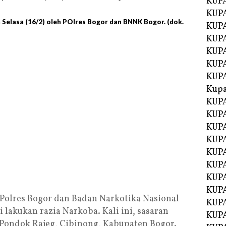
KUP
KUP
 Selasa (16/2) oleh POlres Bogor dan BNNK Bogor. (dok.
KUPA
KUPA
KUP
KUPA
KUP
Kupa
KUPA
KUPA
KUPA
KUPA
KUP
KUPA
KUPA
KUPA
Polres Bogor dan Badan Narkotika Nasional
KUP
lakukan razia Narkoba. Kali ini, sasaran
KUP
 Pondok Rajeg, Cibinong, Kabupaten Bogor.