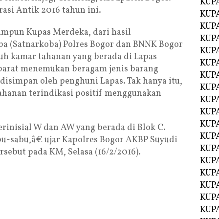
KUP
asi Antik 2016 tahun ini.
KUP
KUP
himpun Kupas Merdeka, dari hasil
KUPA
ba (Satnarkoba) Polres Bogor dan BNNK Bogor
KUPA
uh kamar tahanan yang berada di Lapas
KUP
 aparat menemukan beragam jenis barang
KUP
 disimpan oleh penghuni Lapas. Tak hanya itu,
KUPA
tahanan terindikasi positif menggunakan
KUPA
KUPA
KUPA
rinisial W dan AW yang berada di Blok C.
KUPA
u-sabu,â€ ujar Kapolres Bogor AKBP Suyudi
KUPA
rsebut pada KM, Selasa (16/2/2016).
KUPA
KUPA
KUPA
KUP
KUP