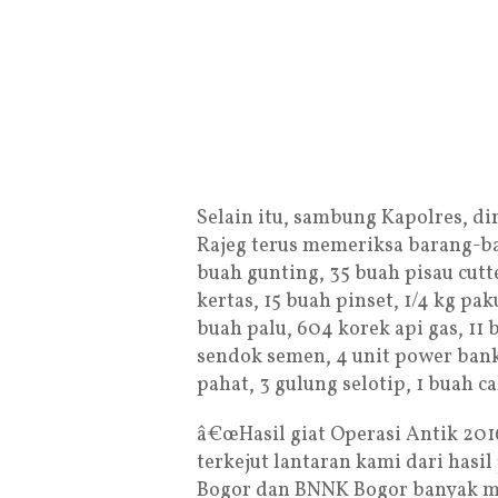
Selain itu, sambung Kapolres, d
Rajeg terus memeriksa barang-ba
buah gunting, 35 buah pisau cutt
kertas, 15 buah pinset, 1/4 kg pak
buah palu, 604 korek api gas, 11 
sendok semen, 4 unit power bank,
pahat, 3 gulung selotip, 1 buah c
â€œHasil giat Operasi Antik 2016
terkejut lantaran kami dari hasi
Bogor dan BNNK Bogor banyak m