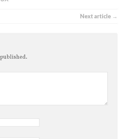
Next article →
 published.