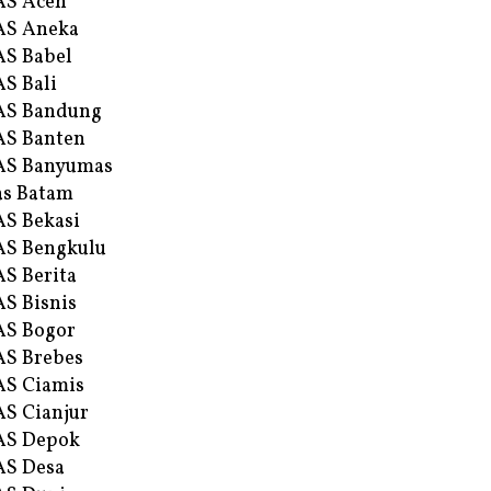
AS Aceh
AS Aneka
S Babel
S Bali
AS Bandung
S Banten
AS Banyumas
s Batam
S Bekasi
S Bengkulu
S Berita
S Bisnis
AS Bogor
S Brebes
S Ciamis
S Cianjur
AS Depok
AS Desa