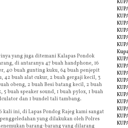
KUPA
KUPA
KUPA
KUP
KUPA
KUP
KUP
Kup
irinya yang juga ditemani Kalapas Pondok
KUP
rang, di antaranya 47 buah handphone, 16
KUPA
er, 40 buah gunting kuku, 64 buah penjepit
KUPA
u, 42 buah alat cukur, 2 buah gergaji kecil, 3
KUPA
buah obeng, 2 buah Besi batang kecil, 2 buah
KUPA
 5 buah speaker sound, 1 buah pylox, 1 buah
KUP
alculator dan 1 bundel tali tambang.
KUPA
KUPA
 kali ini, di Lapas Pondog Rajeg kami sangat
KUPA
l penggeledahan yang dilakukan oleh Polres
KUPA
enemukan barang-barang yang dilarang