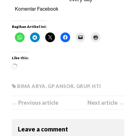
Komentar Facebook
Bagikan Artikel Ini:
Like this:
BIMA ARYA
,
GP ANSOR
,
GRUP
,
HTI
← Previous article
Next article →
Leave a comment