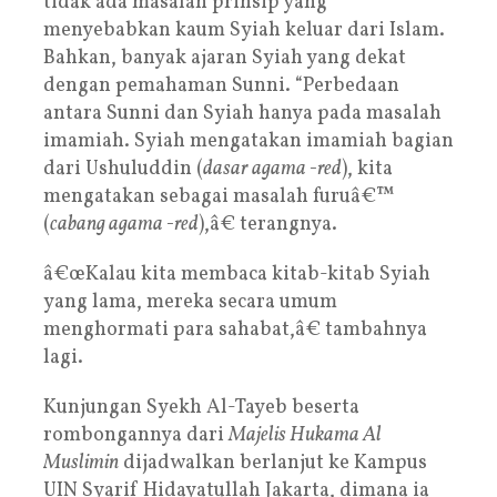
tidak ada masalah prinsip yang
menyebabkan kaum Syiah keluar dari Islam.
Bahkan, banyak ajaran Syiah yang dekat
dengan pemahaman Sunni. “Perbedaan
antara Sunni dan Syiah hanya pada masalah
imamiah. Syiah mengatakan imamiah bagian
dari Ushuluddin (
dasar agama -red
), kita
mengatakan sebagai masalah furuâ€™
(
cabang agama -red
),â€ terangnya.
â€œKalau kita membaca kitab-kitab Syiah
yang lama, mereka secara umum
menghormati para sahabat,â€ tambahnya
lagi.
Kunjungan Syekh Al-Tayeb beserta
rombongannya dari
Majelis Hukama Al
Muslimin
dijadwalkan berlanjut ke Kampus
UIN
Syarif Hidayatullah Jakarta, dimana ia