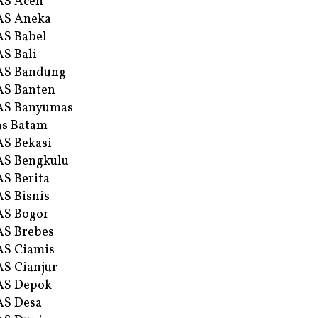
AS Aceh
AS Aneka
S Babel
S Bali
AS Bandung
S Banten
AS Banyumas
s Batam
S Bekasi
S Bengkulu
S Berita
S Bisnis
AS Bogor
S Brebes
S Ciamis
S Cianjur
AS Depok
AS Desa