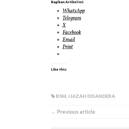
Bagikan Artikel Ini:
WhatsApp
Telegram
X
Facebook
Email
Print
Like this:
BSM
,
IJAZAH DISANDERA
← Previous article