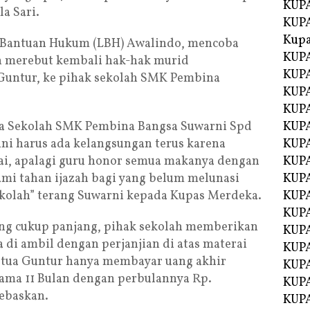
KUPA
a Sari.
KUPA
Kupa
a Bantuan Hukum (LBH) Awalindo, mencoba
KUPA
 merebut kembali hak-hak murid
KUPA
Guntur, ke pihak sekolah SMK Pembina
KUPA
KUPA
ala Sekolah SMK Pembina Bangsa Suwarni Spd
KUPA
ni harus ada kelangsungan terus karena
KUP
nai, apalagi guru honor semua makanya dengan
KUP
ami tahan ijazah bagi yang belum melunasi
KUPA
ekolah” terang Suwarni kepada Kupas Merdeka.
KUP
KUP
ng cukup panjang, pihak sekolah memberikan
KUP
a di ambil dengan perjanjian di atas materai
KUPA
 tua Guntur hanya membayar uang akhir
KUPA
elama 11 Bulan dengan perbulannya Rp.
KUPA
ebaskan.
KUPA