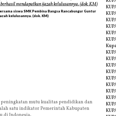
KUP
KUP
) bersama siswa SMK Pembina Bangsa Rancabungur Guntur
KUPA
jazah kelulusannya. (dok. KM)
KUPA
KUP
KUPA
KUP
Kupa
KUPA
KUPA
KUPA
KUPA
KUP
KUPA
KUPA
KUPA
peningkatan mutu kualitas pendidikan dan
KUP
salah satu indikator Pemerintah Kabupaten
KUP
 di Indonesia.