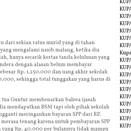
KUPA
KUPA
KUPA
KUP
KUPA
KUP
tu dari sekian ratus murid yang di tahan
KUP
i yang mengalami nasib malang, ketika dia
Kup
lah, hanya secarik kertas tanda kelulusan yang
KUP
sandera dengan alasan belum membayar
KUPA
ebesar Rp. 1.250.000 dan uang akhir sekolah
KUPA
0.000, sehingga total tunggakan yang harus di
KUPA
KUPA
KUP
g tua Guntur membenarkan bahwa ijasah
KUPA
dia mendapatkan BSM tapi oleh pihak sekolah
KUPA
ngganti meringankan bayaran SPP dari RP.
KUPA
 merasa tenang karena untuk pembayaran SPP
KUPA
ja yang Rp. 40.000 per bulannya tidak mampu