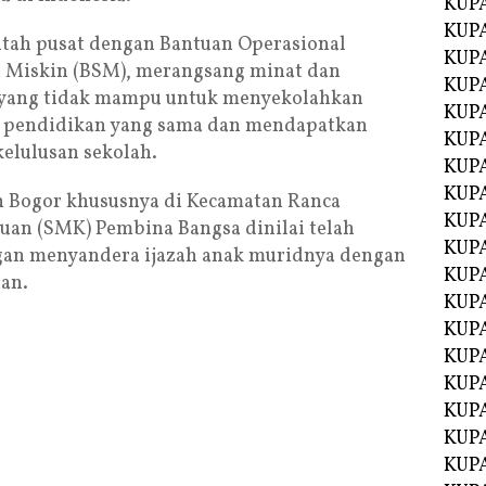
KUP
KUP
ah pusat dengan Bantuan Operasional
KUP
a Miskin (BSM), merangsang minat dan
KUPA
yang tidak mampu untuk menyekolahkan
KUPA
 pendidikan yang sama dan mendapatkan
KUP
kelulusan sekolah.
KUP
KUPA
n Bogor khususnya di Kecamatan Ranca
KUPA
uan (SMK) Pembina Bangsa dinilai telah
KUPA
an menyandera ijazah anak muridnya dengan
KUPA
an.
KUPA
KUPA
KUPA
KUPA
KUPA
KUP
KUP