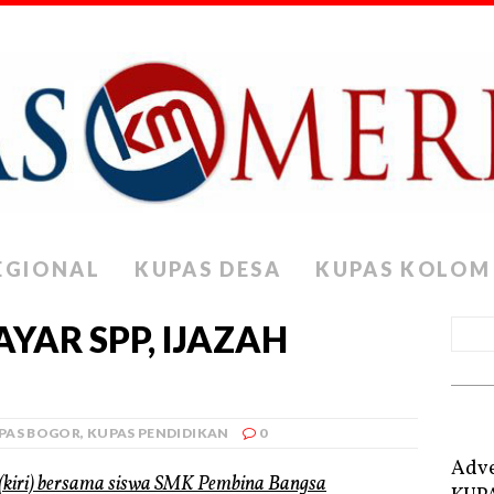
EGIONAL
KUPAS DESA
KUPAS KOLOM
YAR SPP, IJAZAH
PAS BOGOR
,
KUPAS PENDIDIKAN
0
Adve