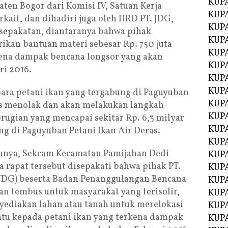
KUP
en Bogor dari Komisi IV, Satuan Kerja
KUP
kait, dan dihadiri juga oleh HRD PT. JDG,
KUP
sepakatan, diantaranya bahwa pihak
KUPA
kan bantuan materi sebesar Rp. 750 juta
KUPA
kena dampak bencana longsor yang akan
KUP
ri 2016.
KUP
KUPA
para petani ikan yang tergabung di Paguyuban
KUPA
gas menolak dan akan melakukan langkah-
KUPA
rugian yang mencapai sekitar Rp. 6,3 milyar
KUPA
ung di Paguyuban Petani Ikan Air Deras.
KUPA
annya, Sekcam Kecamatan Pamijahan Dedi
KUPA
 rapat tersebut disepakati bahwa pihak PT.
KUPA
JDG) beserta Badan Penanggulangan Bencana
KUPA
n tembus untuk masyarakat yang terisolir,
KUPA
yediakan lahan atau tanah untuk merelokasi
KUP
tu kepada petani ikan yang terkena dampak
KUP