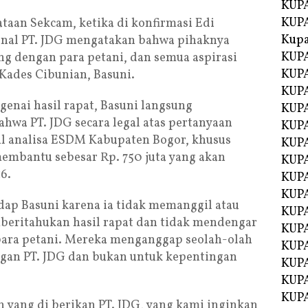
KUPA
KUPA
taan Sekcam, ketika di konfirmasi Edi
Kupa
onal PT. JDG mengatakan bahwa pihaknya
KUPA
g dengan para petani, dan semua aspirasi
KUPA
 Kades Cibunian, Basuni.
KUPA
genai hasil rapat, Basuni langsung
KUPA
hwa PT. JDG secara legal atas pertanyaan
KUPA
il analisa ESDM Kabupaten Bogor, khusus
KUP
membantu sebesar Rp. 750 juta yang akan
KUP
6.
KUPA
KUP
dap Basuni karena ia tidak memanggil atau
KUP
eritahukan hasil rapat dan tidak mendengar
KUP
ara petani. Mereka menganggap seolah-olah
KUPA
ngan PT. JDG dan bukan untuk kepentingan
KUPA
KUPA
KUPA
yang di berikan PT. JDG, yang kami inginkan