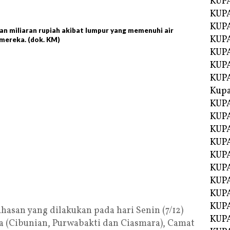
KUP
KUP
KUPA
an miliaran rupiah akibat lumpur yang memenuhi air
KUPA
mereka. (dok. KM)
KUP
KUPA
KUP
Kupa
KUPA
KUPA
KUPA
KUPA
KUP
KUPA
KUPA
KUPA
KUP
asan yang dilakukan pada hari Senin (7/12)
KUP
sa (Cibunian, Purwabakti dan Ciasmara), Camat