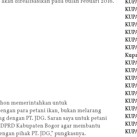
g akan direalisasikan pada bulan Febuari 2016.
KUPA
KUPA
KUPA
KUP
KUPA
KUP
KUP
Kup
KUP
KUPA
KUPA
KUPA
KUPA
KUP
i Jhon memerintahkan untuk
KUPA
engan para petani ikan, bukan melarang
KUPA
g dengan PT. JDG. Saran saya untuk petani
KUPA
IV DPRD Kabupaten Bogor agar membantu
KUPA
engan pihak PT. JDG,” pungkasnya.