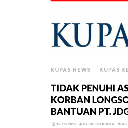
KUPAS NEWS
KUPAS R
TIDAK PENUHI AS
KORBAN LONGSO
BANTUAN PT. JD
15/12/2015
KUPAS MERDEKA
KU