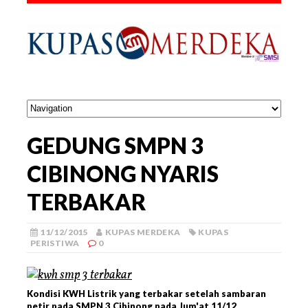
GEDUNG SMPN 3
CIBINONG NYARIS
TERBAKAR
11/12/2015
KUPAS MERDEKA
KUPAS
PERISTIWA
0
Kondisi KWH Listrik yang terbakar setelah sambaran
petir pada SMPN 3 Cibinong pada Jum'at 11/12