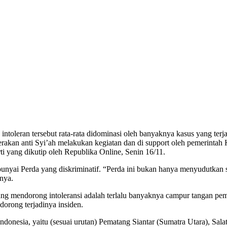
 intoleran tersebut rata-rata didominasi oleh banyaknya kasus yang terja
an anti Syi’ah melakukan kegiatan dan di support oleh pemerintah Ko
ti yang dikutip oleh Republika Online, Senin 16/11.
yai Perda yang diskriminatif. “Perda ini bukan hanya menyudutkan sat
nya.
 yang mendorong intoleransi adalah terlalu banyaknya campur tangan p
orong terjadinya insiden.
 Indonesia, yaitu (sesuai urutan) Pematang Siantar (Sumatra Utara), S