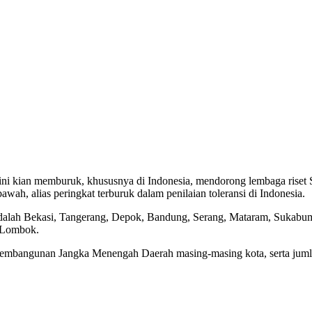
 kian memburuk, khususnya di Indonesia, mendorong lembaga riset Seta
wah, alias peringkat terburuk dalam penilaian toleransi di Indonesia.
adalah Bekasi, Tangerang, Depok, Bandung, Serang, Mataram, Sukabumi,
n Lombok.
a Pembangunan Jangka Menengah Daerah masing-masing kota, serta jum