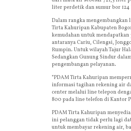
dari mata air sebesar 721,5 liter
liter perdetik dan sumur bor 124 
Dalam rangka mengembangkan la
Tirta Kahuripan Kabupaten Bogo
kemudahan untuk mendapatkan pe
antaranya Cariu, Cilengsi, Jongg
Rumpin. Untuk wilayah Tajur Hal
Sedangkan Gunung Sindur dala
pengembangan pelayanan.
“PDAM Tirta Kahuripan memperm
informasi tagihan rekening air 
center melalui line telepon deng
800 pada line telefon di Kantor
PDAM Tirta Kahuripan menyediaka
ini pelanggan tidak perlu lagi d
untuk membayar rekening air, ba