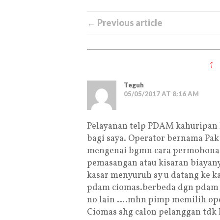
← Previous article
1
Teguh
05/05/2017 AT 8:16 AM
Pelayanan telp PDAM kahuripa
bagi saya. Operator bernama Pa
mengenai bgmn cara permohonan 
pemasangan atau kisaran biayany
kasar menyuruh sy u datang ke k
pdam ciomas.berbeda dgn pdam ka
no lain ….mhn pimp memilih oper
Ciomas shg calon pelanggan tdk