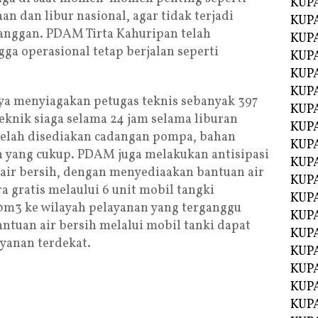
KUP
an dan libur nasional, agar tidak terjadi
KUP
anggan. PDAM Tirta Kahuripan telah
KUP
ga operasional tetap berjalan seperti
KUPA
KUPA
KUP
ya menyiagakan petugas teknis sebanyak 397
KUP
eknik siaga selama 24 jam selama liburan
KUPA
ga telah disediakan cadangan pompa, bahan
KUPA
n yang cukup. PDAM juga melakukan antisipasi
KUPA
 air bersih, dengan menyediaakan bantuan air
KUPA
a gratis melaului 6 unit mobil tangki
KUPA
m3 ke wilayah pelayanan yang terganggu
KUPA
ntuan air bersih melalui mobil tanki dapat
KUPA
yanan terdekat.
KUPA
KUPA
KUP
KUP