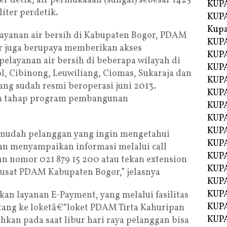
 per detik, air permukaaan (sungai) sebesar 1425
KUPA
liter perdetik.
KUPA
Kupa
yanan air bersih di Kabupaten Bogor, PDAM
KUPA
r juga berupaya memberikan akses
KUPA
layanan air bersih di beberapa wilayah di
KUPA
ol, Cibinong, Leuwiliang, Ciomas, Sukaraja dan
KUPA
ang sudah resmi beroperasi juni 2013.
KUPA
m tahap program pembangunan
KUP
KUP
KUPA
udah pelanggan yang ingin mengetahui
KUP
dan menyampaikan informasi melalui call
KUP
an nomor 021 879 15 200 atau tekan extension
KUP
 Pusat PDAM Kabupaten Bogor,” jelasnya
KUPA
KUPA
n layanan E-Payment, yang melalui fasilitas
KUPA
atang ke loketâ€“loket PDAM Tirta Kahuripan
KUPA
hkan pada saat libur hari raya pelanggan bisa