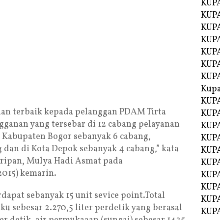
KUPA
KUPA
KUPA
KUP
KUPA
KUP
KUP
Kup
KUP
an terbaik kepada pelanggan PDAM Tirta
KUPA
gganan yang tersebar di 12 cabang pelayanan
KUPA
tu Kabupaten Bogor sebanyak 6 cabang,
KUPA
 dan di Kota Depok sebanyak 4 cabang,” kata
KUPA
ripan, Mulya Hadi Asmat pada
KUP
2015) kemarin.
KUPA
KUPA
rdapat sebanyak 15 unit sevice point.Total
KUPA
ku sebesar 2.270,5 liter perdetik yang berasal
KUPA