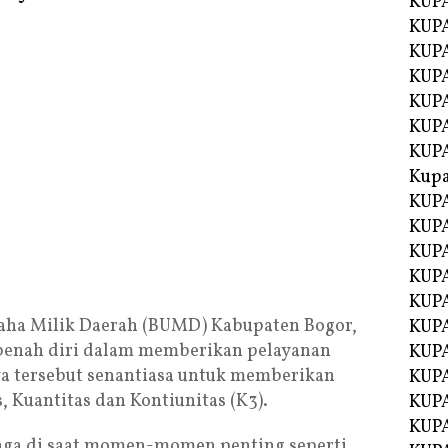
KUP
KUP
KUPA
KUPA
KUP
KUPA
KUP
Kupa
KUPA
KUPA
KUPA
KUPA
KUP
aha Milik Daerah (BUMD) Kabupaten Bogor,
KUPA
benah diri dalam memberikan pelayanan
KUPA
ya tersebut senantiasa untuk memberikan
KUPA
, Kuantitas dan Kontiunitas (K3).
KUP
KUP
jaga di saat momen-momen penting seperti