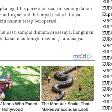
KUPA
KUPA
ika legalitas perizinan saat ini sedang dalam
Kupa
menuding sejumlah tempat usaha lainnya
KUPA
zin namun tetap beroperasi.
KUPA
 tahu pasti sampai dimana prosesnya. Bangunan
KUPA
ak, kalau mau bongkar semua,” tandasnya.
KUPA
KUPA
KUP
KUP
KUPA
KUP
KUP
KUP
KUPA
KUPA
KUPA
KUPA