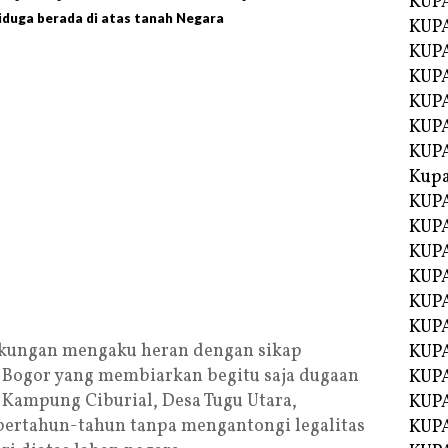
KUP
diduga berada di atas tanah Negara
KUP
KUPA
KUPA
KUP
KUPA
KUP
Kupa
KUPA
KUPA
KUPA
KUPA
KUP
KUPA
gkungan mengaku heran dengan sikap
KUPA
Bogor yang membiarkan begitu saja dugaan
KUPA
i Kampung Ciburial, Desa Tugu Utara,
KUP
bertahun-tahun tanpa mengantongi legalitas
KUP