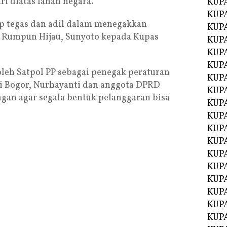
ri diatas lahan negara.
KUP
KUP
p tegas dan adil dalam menegakkan
KUP
s Rumpun Hijau, Sunyoto kepada Kupas
KUPA
KUPA
KUP
oleh Satpol PP sebagai penegak peraturan
KUP
ati Bogor, Nurhayanti dan anggota DPRD
KUPA
gan agar segala bentuk pelanggaran bisa
KUPA
KUPA
KUPA
KUPA
KUPA
KUPA
KUPA
KUPA
KUP
KUP