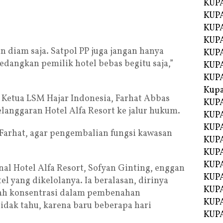
KUPA
KUPA
KUPA
KUP
 diam saja. Satpol PP juga jangan hanya
KUPA
dangkan pemilik hotel bebas begitu saja,”
KUP
KUP
Kup
Ketua LSM Hajar Indonesia, Farhat Abbas
KUP
anggaran Hotel Alfa Resort ke jalur hukum.
KUPA
KUPA
arhat, agar pengembalian fungsi kawasan
KUPA
KUPA
KUP
al Hotel Alfa Resort, Sofyan Ginting, enggan
KUPA
el yang dikelolanya. Ia beralasan, dirinya
KUPA
gah konsentrasi dalam pembenahan
KUPA
 tidak tahu, karena baru beberapa hari
KUPA