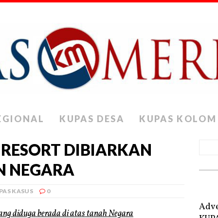
EGIONAL
KUPAS DESA
KUPAS KOLOM
A RESORT DIBIARKAN
AN NEGARA
PAS KASUS
0
Adve