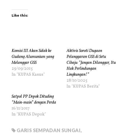
Like this:
Komisi III Akan Sidak ke
Aktivis Soroti Dugaan
Gudang Alumunium yang
Pelanggaran GSS di Setu
Melanggar GSS
Cibaju: “Jangan Dilanggar, Itu
29/09/2015
Hak Perlindungan
In "KUPAS Kasus"
Lingkungan!”
28/10/2025
In "KUPAS Berita"
Satpol PP Depok Dituding
“Main-main” dengan Perda
16/11/2017
In "KUPAS Depok"
GARIS SEMPADAN SUNGAI
,