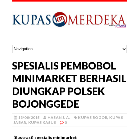
SPESIALIS PEMBOBOL
MINIMARKET BERHASIL
DIUNGKAP POLSEK
BOJONGGEDE
13/08/2015
HASAN J. A.
KUPAS BOGOR
,
KUPAS
JABAR
,
KUPAS KASUS
0
(ilustrasi) spesialis minimarket