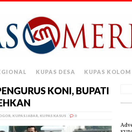
EGIONAL
KUPAS DESA
KUPAS KOLOM
PENGURUS KONI, BUPATI
CEHKAN
BOGOR
,
KUPAS JABAR
,
KUPAS KASUS
0
Adve