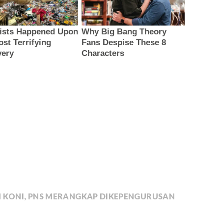
 KONI
,
PNS MERANGKAP DIKEPENGURUSAN