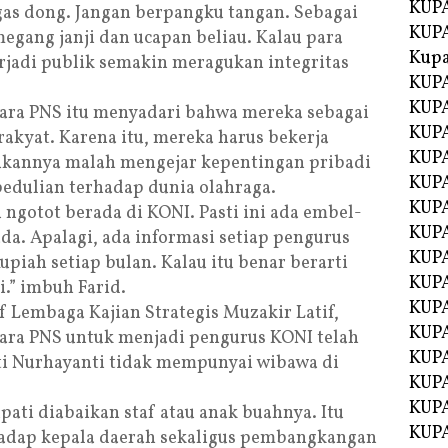
KUPA
egas dong. Jangan berpangku tangan. Sebagai
KUPA
egang janji dan ucapan beliau. Kalau para
Kupa
rjadi publik semakin meragukan integritas
KUPA
KUPA
ra PNS itu menyadari bahwa mereka sebagai
KUPA
 rakyat. Karena itu, mereka harus bekerja
KUPA
ukannya malah mengejar kepentingan pribadi
KUPA
edulian terhadap dunia olahraga.
KUP
ngotot berada di KONI. Pasti ini ada embel-
KUP
ada. Apalagi, ada informasi setiap pengurus
KUPA
piah setiap bulan. Kalau itu benar berarti
KUP
i.” imbuh Farid.
KUP
f Lembaga Kajian Strategis Muzakir Latif,
KUP
ra PNS untuk menjadi pengurus KONI telah
KUPA
ti Nurhayanti tidak mempunyai wibawa di
KUPA
KUPA
Bupati diabaikan staf atau anak buahnya. Itu
KUPA
hadap kepala daerah sekaligus pembangkangan