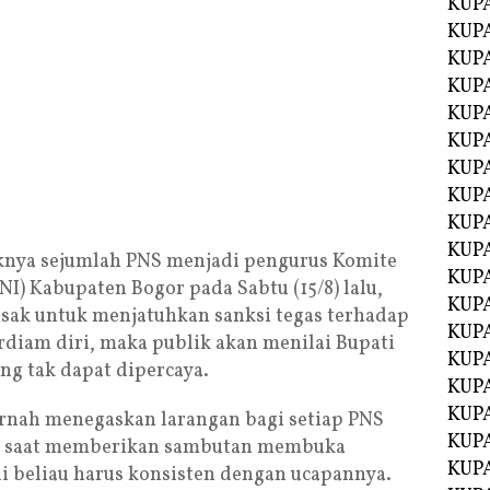
KUP
KUP
KUP
KUPA
KUPA
KUP
KUP
KUPA
KUPA
KUPA
knya sejumlah PNS menjadi pengurus Komite
KUPA
I) Kabupaten Bogor pada Sabtu (15/8) lalu,
KUPA
esak untuk menjatuhkan sanksi tegas terhadap
KUPA
rdiam diri, maka publik akan menilai Bupati
KUPA
g tak dapat dipercaya.
KUPA
KUPA
ernah menegaskan larangan bagi setiap PNS
KUP
a saat memberikan sambutan membuka
KUP
di beliau harus konsisten dengan ucapannya.