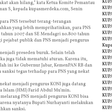
KUPA
akat akan hilang,” kata Ketua Komite Pemantau
KUPA
man S, kepada kupasmerdeka.com, Senin
KUPA
KUP
para PNS tersebut terang-terangan
KUPA
Bahkan yang lebih memprihatinkan, para PNS
KUP
6 tahun 2007 dan SE Mendagri no.800 tahun
KUP
i pejabat publik dan PNS menjadi pengurus
Kup
KUP
 menjadi preseden buruk. Selain telah
KUPA
a juga tidak mematuhi aturan. Karena itu,
KUPA
lah ini ke Gubernur Jabar, KemenPAN RB dan
KUPA
sanksi tegas terhadap para PNS yang nekat
KUPA
KUP
ekat menjadi pengurus KONI juga datang
KUPA
a Islam (HMI) Farid Abdul Mu’min.
KUPA
 melarang PNS menjadi pengurus KONI bisa
KUPA
 karena nyatanya Bupati Nurhayanti melakukan
KUPA
hkan sanksi.