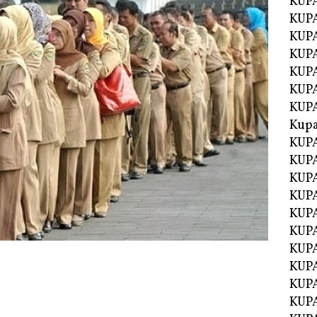
KUP
KUP
KUPA
KUPA
KUP
KUPA
KUP
Kupa
KUPA
KUPA
KUPA
KUPA
KUP
KUPA
KUPA
KUPA
KUP
KUP