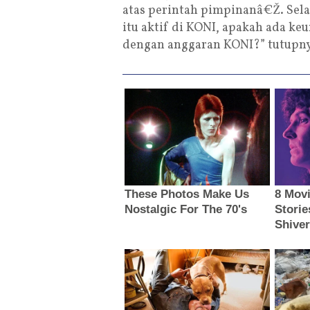
atas perintah pimpinanâ€Ž. Selai
itu aktif di KONI, apakah ada keu
dengan anggaran KONI?” tutupn