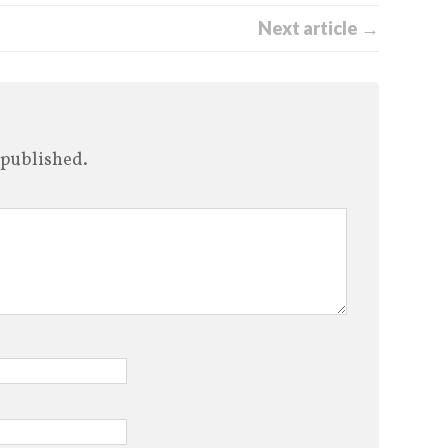
Next article →
 published.