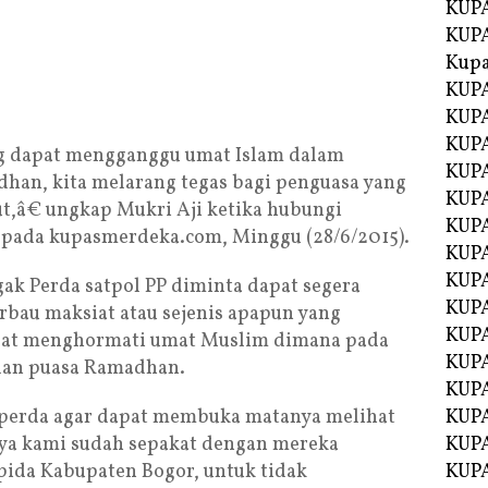
KUPA
KUPA
Kupa
KUPA
KUPA
KUPA
ang dapat mengganggu umat Islam dalam
KUPA
han, kita melarang tegas bagi penguasa yang
KUPA
,â€ ungkap Mukri Aji ketika hubungi
KUP
epada kupasmerdeka.com, Minggu (28/6/2015).
KUP
KUPA
ak Perda satpol PP diminta dapat segera
KUP
bau maksiat atau sejenis apapun yang
KUP
apat menghormati umat Muslim dimana pada
KUP
adan puasa Ramadhan.
KUPA
perda agar dapat membuka matanya melihat
KUPA
nya kami sudah sepakat dengan mereka
KUPA
ida Kabupaten Bogor, untuk tidak
KUPA