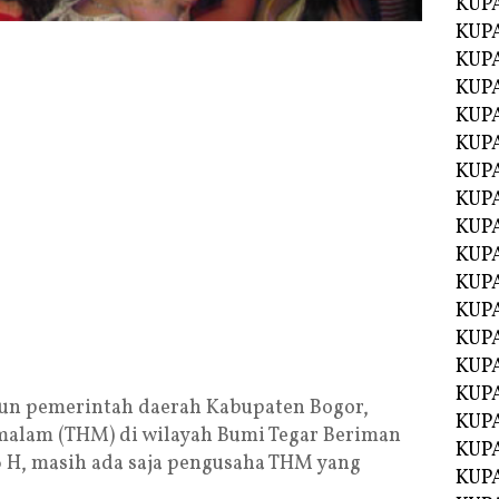
KUP
KUP
KUP
KUPA
KUPA
KUP
KUP
KUPA
KUPA
KUPA
KUPA
KUPA
KUPA
KUPA
KUPA
n pemerintah daerah Kabupaten Bogor,
KUPA
alam (THM) di wilayah Bumi Tegar Beriman
KUP
6 H, masih ada saja pengusaha THM yang
KUP