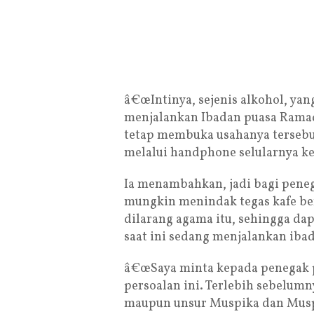
â€œIntinya, sejenis alkohol, y
menjalankan Ibadan puasa Ramad
tetap membuka usahanya tersebut
melalui handphone selularnya k
Ia menambahkan, jadi bagi peneg
mungkin menindak tegas kafe ber
dilarang agama itu, sehingga d
saat ini sedang menjalankan ib
â€œSaya minta kepada penegak 
persoalan ini. Terlebih sebelum
maupun unsur Muspika dan Musp