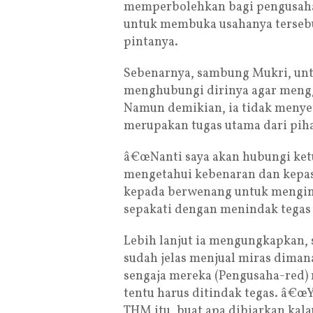
memperbolehkan bagi pengusaha
untuk membuka usahanya tersebut
pintanya.
Sebenarnya, sambung Mukri, un
menghubungi dirinya agar mengg
Namun demikian, ia tidak menyet
merupakan tugas utama dari pi
â€œNanti saya akan hubungi ket
mengetahui kebenaran dan kepasti
kepada berwenang untuk mengin
sepakati dengan menindak tegas 
Lebih lanjut ia mengungkapkan, 
sudah jelas menjual miras diman
sengaja mereka (Pengusaha-red)
tentu harus ditindak tegas. â€œY
THM itu, buat apa dibiarkan kala