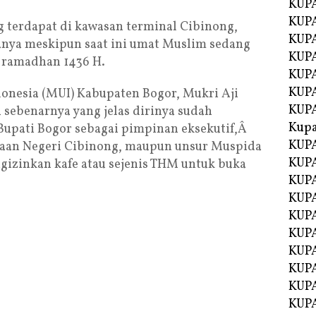
KUPA
KUPA
ang terdapat di kawasan terminal Cibinong,
KUPA
nya meskipun saat ini umat Muslim sedang
KUP
 ramadhan 1436 H.
KUPA
KUP
onesia (MUI) Kabupaten Bogor, Mukri Aji
KUP
 sebenarnya yang jelas dirinya sudah
Kup
Bupati Bogor sebagai pimpinan eksekutif,Â
KUP
ksaan Negeri Cibinong, maupun unsur Muspida
KUPA
ngizinkan kafe atau sejenis THM untuk buka
KUPA
KUPA
KUPA
KUP
KUPA
KUPA
KUPA
KUPA