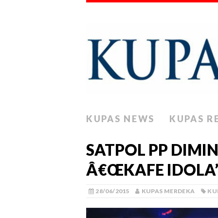
KUPAS NEWS
KUPAS R
SATPOL PP DIMI
Â€ŒKAFE IDOLA
28/06/2015
KUPAS MERDEKA
KU