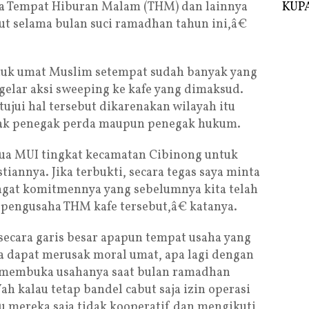
 Tempat Hiburan Malam (THM) dan lainnya
KUPA
 selama bulan suci ramadhan tahun ini,â€
tuk umat Muslim setempat sudah banyak yang
elar aksi sweeping ke kafe yang dimaksud.
ujui hal tersebut dikarenakan wilayah itu
hak penegak perda maupun penegak hukum.
ua MUI tingkat kecamatan Cibinong untuk
annya. Jika terbukti, secara tegas saya minta
gat komitmennya yang sebelumnya kita telah
pengusaha THM kafe tersebut,â€ katanya.
secara garis besar apapun tempat usaha yang
a dapat merusak moral umat, apa lagi dengan
 membuka usahanya saat bulan ramadhan
ah kalau tetap bandel cabut saja izin operasi
u mereka saja tidak kooperatif dan mengikuti