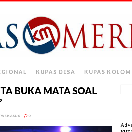
EGIONAL
KUPAS DESA
KUPAS KOLOM
NTA BUKA MATA SOAL
”
PAS KASUS
0
Adve