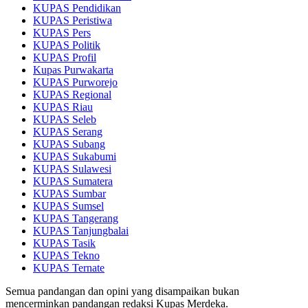
KUPAS Pendidikan
KUPAS Peristiwa
KUPAS Pers
KUPAS Politik
KUPAS Profil
Kupas Purwakarta
KUPAS Purworejo
KUPAS Regional
KUPAS Riau
KUPAS Seleb
KUPAS Serang
KUPAS Subang
KUPAS Sukabumi
KUPAS Sulawesi
KUPAS Sumatera
KUPAS Sumbar
KUPAS Sumsel
KUPAS Tangerang
KUPAS Tanjungbalai
KUPAS Tasik
KUPAS Tekno
KUPAS Ternate
Semua pandangan dan opini yang disampaikan bukan
mencerminkan pandangan redaksi Kupas Merdeka.