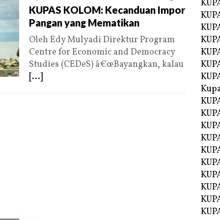
KUPA
KUPAS KOLOM: Kecanduan Impor
KUPA
Pangan yang Mematikan
KUPA
Oleh Edy Mulyadi Direktur Program
KUP
Centre for Economic and Democracy
KUPA
Studies (CEDeS) â€œBayangkan, kalau
KUP
[...]
KUP
Kup
KUP
KUPA
KUPA
KUPA
KUPA
KUP
KUPA
KUPA
KUPA
KUPA