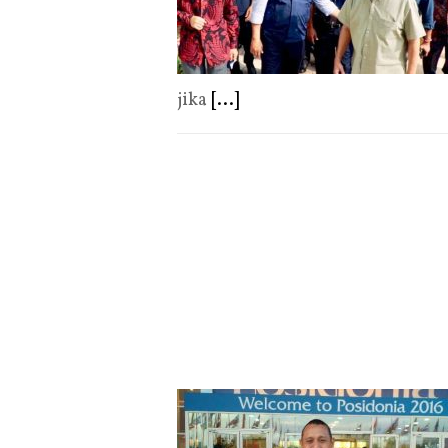
jika
[...]