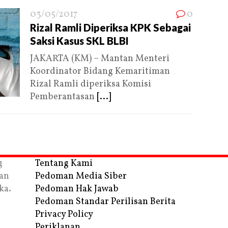
03/05/2017
0
Rizal Ramli Diperiksa KPK Sebagai
Saksi Kasus SKL BLBI
JAKARTA (KM) – Mantan Menteri
Koordinator Bidang Kemaritiman
Rizal Ramli diperiksa Komisi
Pemberantasan
[...]
g
Tentang Kami
an
Pedoman Media Siber
ka.
Pedoman Hak Jawab
Pedoman Standar Perilisan Berita
Privacy Policy
Periklanan