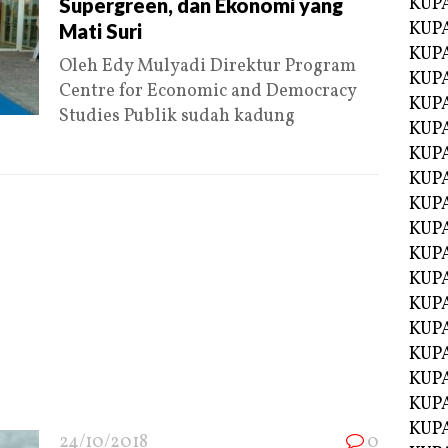
KUP
Supergreen, dan Ekonomi yang
KUP
Mati Suri
KUP
Oleh Edy Mulyadi Direktur Program
KUPA
Centre for Economic and Democracy
KUPA
Studies Publik sudah kadung
KUP
KUP
KUPA
KUPA
KUPA
KUPA
KUPA
KUPA
KUPA
KUPA
KUPA
KUP
KUP
24/10/2018
0