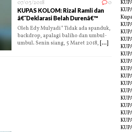
KUPA
07/03/2018
0
KUPA
KUPAS KOLOM: Rizal Ramli dan
Kupa
â€˜Deklarasi Belah Durenâ€™
KUPA
Oleh Edy Mulyadi* Tidak ada spanduk,
KUPA
backdrop, apalagi baliho dan umbul-
KUPA
umbul. Senin siang, 5 Maret 2018,
[...]
KUPA
KUPA
KUP
KUP
KUPA
KUP
KUP
KUP
KUPA
KUPA
KUPA
KUPA