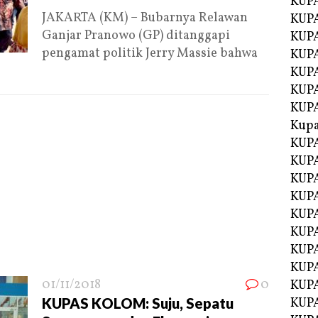
KUP
JAKARTA (KM) – Bubarnya Relawan
KUP
Ganjar Pranowo (GP) ditanggapi
KUPA
pengamat politik Jerry Massie bahwa
KUPA
KUP
KUPA
KUP
Kupa
KUPA
KUPA
KUPA
KUPA
KUP
KUPA
KUPA
KUPA
01/11/2018
0
KUP
KUPAS KOLOM: Suju, Sepatu
KUP