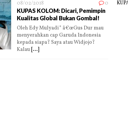
KUPA
08/02/2018
0
KUPAS KOLOM: Dicari, Pemimpin
Kualitas Global Bukan Gombal!
Oleh Edy Mulyadi* â€œGus Dur mau
menyerahkan cap Garuda Indonesia
kepada siapa? Saya atau Widjojo?
Kalau
[...]