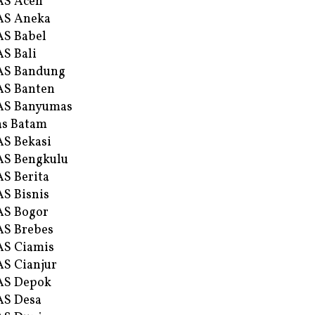
AS Aceh
AS Aneka
S Babel
S Bali
AS Bandung
S Banten
AS Banyumas
s Batam
S Bekasi
S Bengkulu
S Berita
S Bisnis
AS Bogor
S Brebes
S Ciamis
S Cianjur
AS Depok
AS Desa