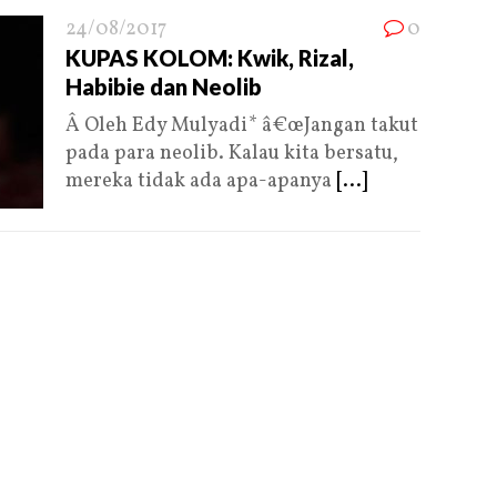
24/08/2017
0
KUPAS KOLOM: Kwik, Rizal,
Habibie dan Neolib
Â Oleh Edy Mulyadi* â€œJangan takut
pada para neolib. Kalau kita bersatu,
mereka tidak ada apa-apanya
[...]