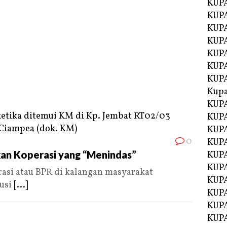
KUPA
KUPA
KUPA
KUP
KUPA
KUP
KUP
Kup
KUP
KUPA
KUPA
0
KUPA
an Koperasi yang “Menindas”
KUPA
KUP
si atau BPR di kalangan masyarakat
KUPA
usi
[...]
KUPA
KUPA
KUPA