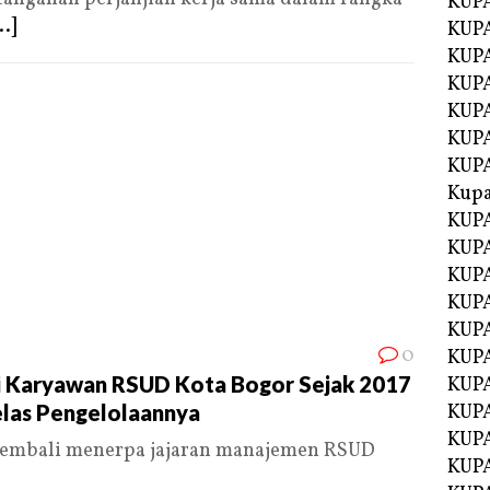
KUP
..]
KUP
KUPA
KUPA
KUP
KUPA
KUP
Kupa
KUPA
KUPA
KUPA
KUPA
KUP
0
KUPA
i Karyawan RSUD Kota Bogor Sejak 2017
KUPA
elas Pengelolaannya
KUPA
KUP
kembali menerpa jajaran manajemen RSUD
KUP