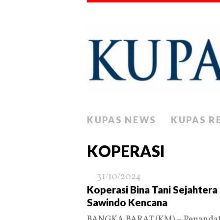
KUPAS NEWS
KUPAS R
KOPERASI
31/10/2024
Koperasi Bina Tani Sejahter
Sawindo Kencana
BANGKA BARAT (KM) – Penandata