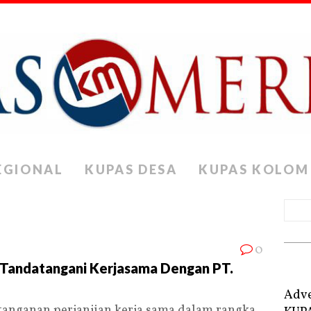
EGIONAL
KUPAS DESA
KUPAS KOLOM
0
a Tandatangani Kerjasama Dengan PT.
Adve
nganan perjanjian kerja sama dalam rangka