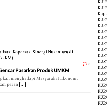
KUPA
KUPA
Kupa
KUPA
KUPA
KUPA
KUPA
KUPA
KUP
KUP
KUPA
0
KUP
Gencar Pasarkan Produk UMKM
KUP
pkan menghadapi Masyarakat Ekonomi
KUP
kan peran
[...]
KUPA
KUPA
KUPA
KUPA