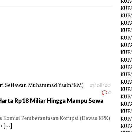
KUP
KUP
KUP
KUPA
KUPA
KUP
KUP
KUPA
KUPA
KUPA
KUPA
KUPA
27/08/20
KUPA
0
KUPA
i Harta Rp18 Miliar Hingga Mampu Sewa
KUPA
KUPA
 Komisi Pemberantasan Korupsi (Dewas KPK)
KUP
an
[...]
KUP