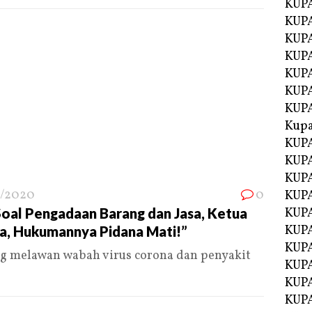
KUPA
KUPA
KUPA
KUP
KUPA
KUP
KUP
Kup
KUP
KUPA
KUPA
/2020
0
KUPA
oal Pengadaan Barang dan Jasa, Ketua
KUPA
KUP
na, Hukumannya Pidana Mati!”
KUPA
g melawan wabah virus corona dan penyakit
KUPA
KUPA
KUPA