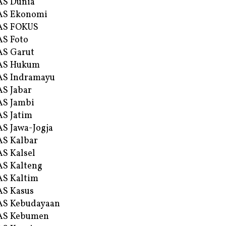
AS Dunia
AS Ekonomi
AS FOKUS
S Foto
S Garut
AS Hukum
AS Indramayu
S Jabar
S Jambi
S Jatim
S Jawa-Jogja
S Kalbar
S Kalsel
S Kalteng
S Kaltim
S Kasus
AS Kebudayaan
AS Kebumen