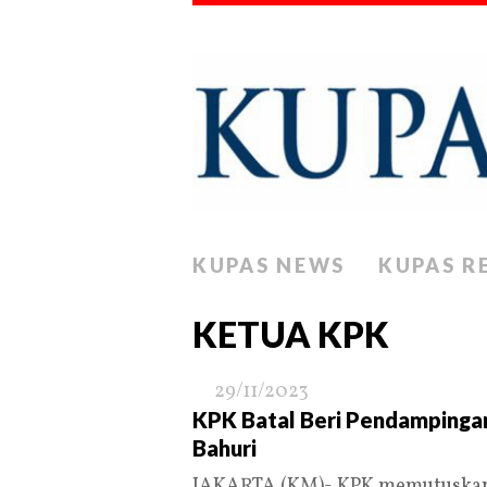
KUPAS NEWS
KUPAS R
KETUA KPK
29/11/2023
KPK Batal Beri Pendampingan
Bahuri
JAKARTA (KM)- KPK memutuskan