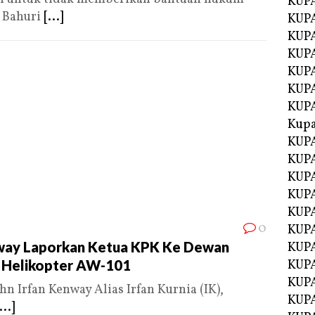
KUP
i Bahuri
[...]
KUP
KUPA
KUPA
KUP
KUPA
KUP
Kupa
KUPA
KUPA
KUPA
KUPA
KUP
0
KUPA
nway Laporkan Ketua KPK Ke Dewan
KUPA
 Helikopter AW-101
KUPA
KUP
 Irfan Kenway Alias Irfan Kurnia (IK),
KUP
...]