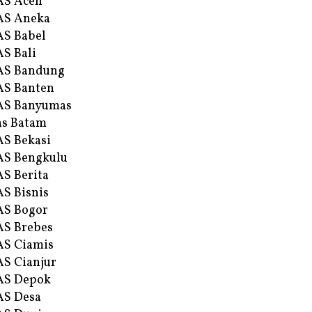
AS Aceh
AS Aneka
S Babel
S Bali
AS Bandung
S Banten
AS Banyumas
s Batam
S Bekasi
S Bengkulu
S Berita
S Bisnis
AS Bogor
S Brebes
S Ciamis
S Cianjur
AS Depok
AS Desa