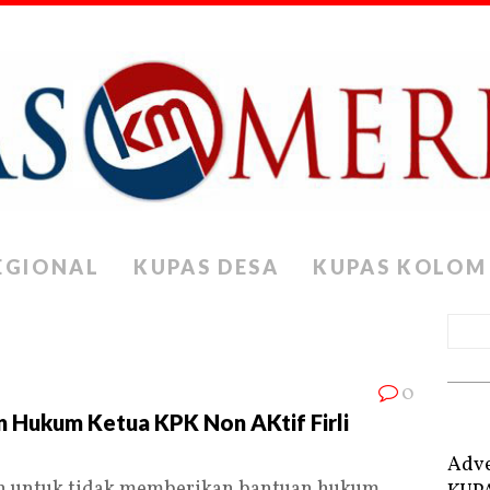
EGIONAL
KUPAS DESA
KUPAS KOLOM
0
 Hukum Ketua KPK Non AKtif Firli
Adve
 untuk tidak memberikan bantuan hukum