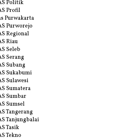
S Politik
S Profil
s Purwakarta
S Purworejo
S Regional
S Riau
S Seleb
S Serang
AS Subang
AS Sukabumi
S Sulawesi
AS Sumatera
AS Sumbar
AS Sumsel
S Tangerang
S Tanjungbalai
S Tasik
S Tekno