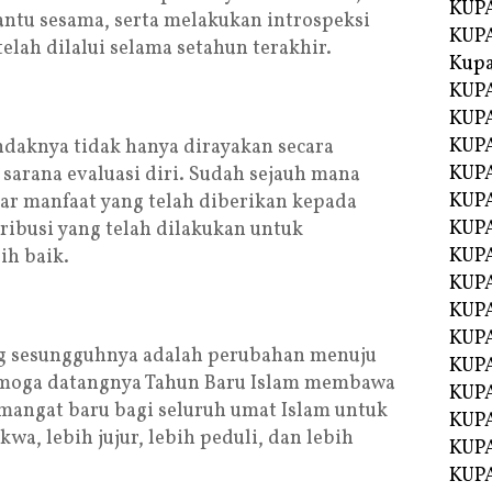
KUPA
tu sesama, serta melakukan introspeksi
KUPA
elah dilalui selama setahun terakhir.
Kupa
KUPA
KUPA
KUPA
aknya tidak hanya dirayakan secara
KUPA
 sarana evaluasi diri. Sudah sejauh mana
KUPA
ar manfaat yang telah diberikan kepada
KUP
ibusi yang telah dilakukan untuk
KUP
ih baik.
KUPA
KUP
KUP
ng sesungguhnya adalah perubahan menuju
KUP
emoga datangnya Tahun Baru Islam membawa
KUPA
mangat baru bagi seluruh umat Islam untuk
KUPA
wa, lebih jujur, lebih peduli, dan lebih
KUPA
KUPA