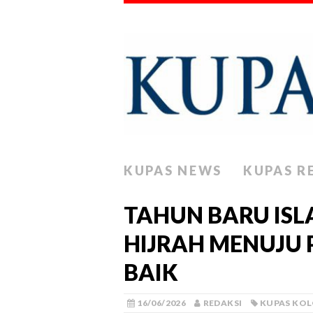
KUPAS NEWS
KUPAS R
TAHUN BARU IS
HIJRAH MENUJU 
BAIK
16/06/2026
REDAKSI
KUPAS KO