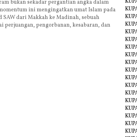
KUP
rram bukan sekadar pergantian angka dalam
KUP
u, momentum ini mengingatkan umat Islam pada
KUP
d SAW dari Makkah ke Madinah, sebuah
KUPA
lai perjuangan, pengorbanan, kesabaran, dan
KUPA
KUP
KUP
KUPA
KUPA
KUPA
KUPA
KUPA
KUPA
KUPA
KUPA
KUPA
KUP
KUP