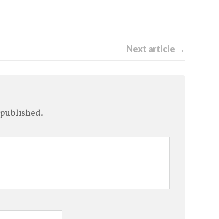
Next article →
 published.