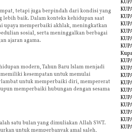
KUPA
KUPA
mpat, tetapi juga berpindah dari kondisi yang
KUPA
 lebih baik. Dalam konteks kehidupan saat
KUP
gai upaya memperbaiki akhlak, meningkatkan
KUPA
edulian sosial, serta meninggalkan berbagai
KUP
an ajaran agama.
KUP
Kup
KUP
ehidupan modern, Tahun Baru Islam menjadi
KUPA
 memiliki kesempatan untuk memulai
KUPA
erlambat untuk memperbaiki diri, mempererat
KUPA
aupun memperbaiki hubungan dengan sesama
KUPA
KUP
KUPA
KUPA
KUPA
alah satu bulan yang dimuliakan Allah SWT.
KUPA
njurkan untuk memperbanyak amal saleh,