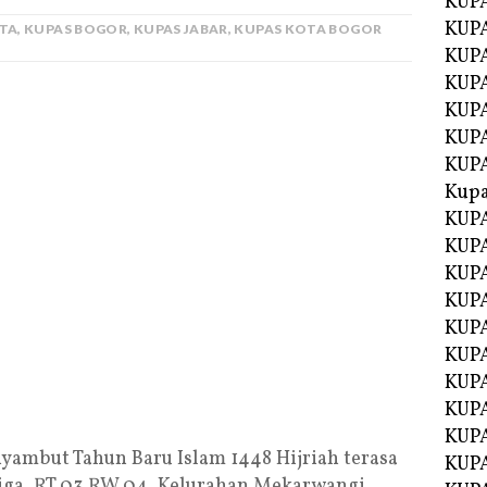
KUP
KUP
ITA
,
KUPAS BOGOR
,
KUPAS JABAR
,
KUPAS KOTA BOGOR
KUPA
KUPA
KUP
KUPA
KUP
Kupa
KUPA
KUPA
KUPA
KUPA
KUP
KUPA
KUPA
KUPA
KUP
ambut Tahun Baru Islam 1448 Hijriah terasa
KUP
 Tiga, RT 03 RW 04, Kelurahan Mekarwangi,