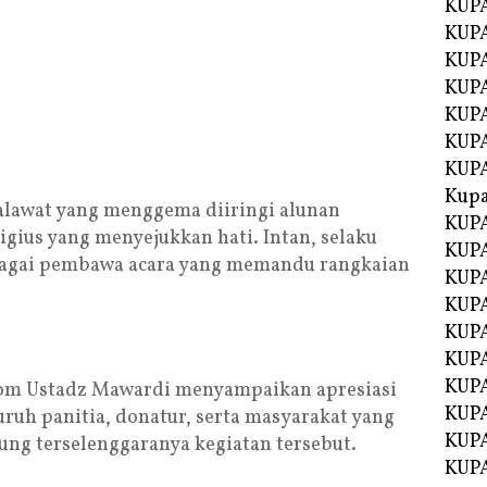
KUPA
KUPA
KUPA
KUP
KUPA
KUP
KUP
Kup
alawat yang menggema diiringi alunan
KUP
gius yang menyejukkan hati. Intan, selaku
KUPA
bagai pembawa acara yang memandu rangkaian
KUPA
KUPA
KUPA
KUP
KUPA
om Ustadz Mawardi menyampaikan apresiasi
KUPA
uruh panitia, donatur, serta masyarakat yang
KUPA
ung terselenggaranya kegiatan tersebut.
KUPA