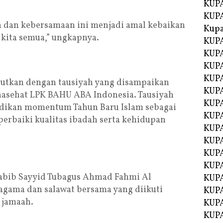
KUPA
KUPA
 dan kebersamaan ini menjadi amal kebaikan
Kupa
kita semua,” ungkapnya.
KUPA
KUPA
KUPA
KUPA
jutkan dengan tausiyah yang disampaikan
KUPA
enasehat LPK BAHU ABA Indonesia. Tausiyah
KUP
adikan momentum Tahun Baru Islam sebagai
KUP
perbaiki kualitas ibadah serta kehidupan
KUPA
KUP
KUP
KUP
abib Sayyid Tubagus Ahmad Fahmi Al
KUPA
ama dan salawat bersama yang diikuti
KUPA
 jamaah.
KUPA
KUPA