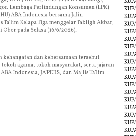
KUP
ogor. Lembaga Perlindungan Konsumen (LPK)
KUP
HU) ABA Indonesia bersama Jalin
KUP
s Ta’lim Kelapa Tiga menggelar Tabligh Akbar,
KUPA
 Obor pada Selasa (16/6/2026).
KUPA
KUP
KUP
KUPA
h kehangatan dan kebersamaan tersebut
KUPA
, tokoh agama, tokoh masyarakat, serta jajaran
KUPA
BA Indonesia, JA’PERS, dan Majlis Ta’lim
KUPA
KUPA
KUPA
KUPA
KUPA
KUPA
KUP
KUP