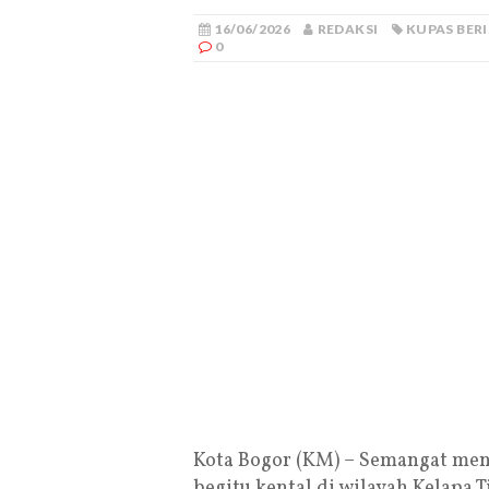
16/06/2026
REDAKSI
KUPAS BER
0
Kota Bogor (KM) – Semangat meny
begitu kental di wilayah Kelapa