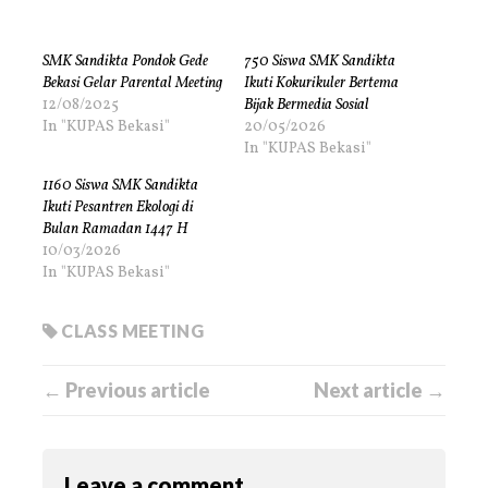
SMK Sandikta Pondok Gede
750 Siswa SMK Sandikta
Bekasi Gelar Parental Meeting
Ikuti Kokurikuler Bertema
12/08/2025
Bijak Bermedia Sosial
In "KUPAS Bekasi"
20/05/2026
In "KUPAS Bekasi"
1160 Siswa SMK Sandikta
Ikuti Pesantren Ekologi di
Bulan Ramadan 1447 H
10/03/2026
In "KUPAS Bekasi"
CLASS MEETING
← Previous article
Next article →
Leave a comment