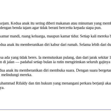
h kejam. Kedua anak itu sering diberi makanan atau minuman yang me
engan benda tajam agar tidak berani bercerita kepada siapa pun.
i kamar mandi, ruang keluarga, maupun kamar tidur. Setiap kali merek
kedua anak itu memberanikan diri kabur dari rumah. Selama lebih dari du
a ada yang tidak beres. Ia memutuskan pulang, dan dari jarak sekitar
di jalan — padahal setiap bulan ia rutin mengirimkan seluruh gajiny
edua anak itu memberanikan diri membuka suara. Dengan suara bergetar
a melindungi mereka.
ammad Rifaldy dan tim hukum yang menangani perkara berjanji akan t
ya.