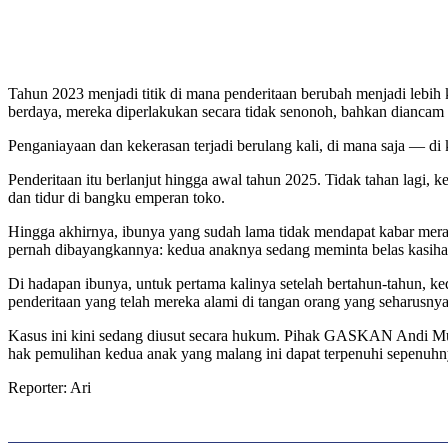
Tahun 2023 menjadi titik di mana penderitaan berubah menjadi lebi
berdaya, mereka diperlakukan secara tidak senonoh, bahkan diancam d
Penganiayaan dan kekerasan terjadi berulang kali, di mana saja — d
Penderitaan itu berlanjut hingga awal tahun 2025. Tidak tahan lagi, 
dan tidur di bangku emperan toko.
Hingga akhirnya, ibunya yang sudah lama tidak mendapat kabar meras
pernah dibayangkannya: kedua anaknya sedang meminta belas kasihan 
Di hadapan ibunya, untuk pertama kalinya setelah bertahun-tahun, k
penderitaan yang telah mereka alami di tangan orang yang seharusny
Kasus ini kini sedang diusut secara hukum. Pihak GASKAN Andi Muh
hak pemulihan kedua anak yang malang ini dapat terpenuhi sepenuhn
Reporter: Ari