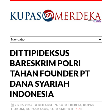
DITTIPIDEKSUS
BARESKRIM POLRI
TAHAN FOUNDER PT
DANA SYARIAH
INDONESIA
20/06/2026
REDAKSI
KUPAS BERITA
,
KUPAS
HUKUM
,
KUPAS KASUS
,
KUPAS METRO
0