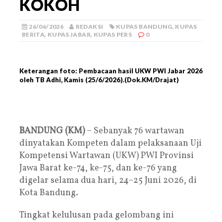
KOKOH
26/06/2026
REDAKSI
KUPAS BANDUNG
,
KUPAS
BERITA
,
KUPAS JABAR
,
KUPAS PERS
0
Keterangan foto: Pembacaan hasil UKW PWI Jabar 2026
oleh TB Adhi, Kamis (25/6/2026).(Dok.KM/Drajat)
BANDUNG (KM)
– Sebanyak 76 wartawan
dinyatakan Kompeten dalam pelaksanaan Uji
Kompetensi Wartawan (UKW) PWI Provinsi
Jawa Barat ke-74, ke-75, dan ke-76 yang
digelar selama dua hari, 24–25 Juni 2026, di
Kota Bandung.
Tingkat kelulusan pada gelombang ini