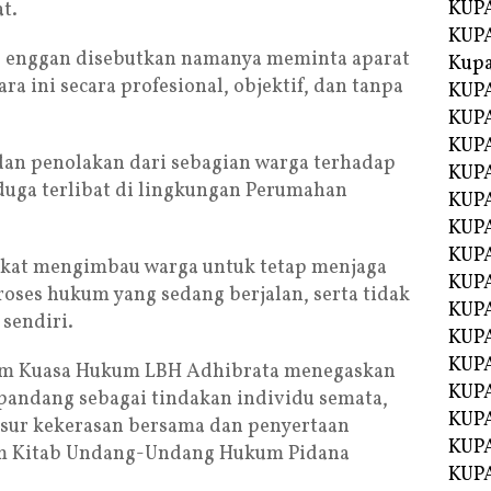
KUPA
t.
KUPA
g enggan disebutkan namanya meminta aparat
Kupa
a ini secara profesional, objektif, dan tanpa
KUPA
KUPA
KUPA
 dan penolakan dari sebagian warga terhadap
KUPA
duga terlibat di lingkungan Perumahan
KUPA
KUP
KUP
kat mengimbau warga untuk tetap menjaga
KUPA
roses hukum yang sedang berjalan, serta tidak
KUP
sendiri.
KUP
KUP
Tim Kuasa Hukum LBH Adhibrata menegaskan
KUPA
ipandang sebagai tindakan individu semata,
KUPA
sur kekerasan bersama dan penyertaan
KUPA
am Kitab Undang-Undang Hukum Pidana
KUPA