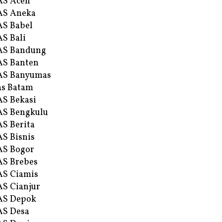
AS Aceh
AS Aneka
S Babel
S Bali
AS Bandung
S Banten
AS Banyumas
s Batam
S Bekasi
S Bengkulu
S Berita
S Bisnis
AS Bogor
S Brebes
S Ciamis
S Cianjur
AS Depok
AS Desa