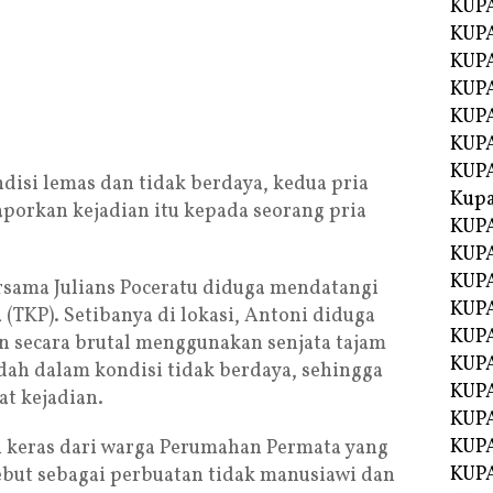
KUPA
KUPA
KUPA
KUP
KUPA
KUP
KUP
disi lemas dan tidak berdaya, kedua pria
Kup
aporkan kejadian itu kepada seorang pria
KUP
KUPA
KUPA
rsama Julians Poceratu diduga mendatangi
KUPA
(TKP). Setibanya di lokasi, Antoni diduga
KUPA
 secara brutal menggunakan senjata tajam
KUP
udah dalam kondisi tidak berdaya, sehingga
KUPA
t kejadian.
KUPA
KUPA
i keras dari warga Perumahan Permata yang
KUPA
ebut sebagai perbuatan tidak manusiawi dan