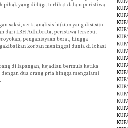
KUP
 pihak yang diduga terlibat dalam peristiwa
KUP
KUP
KUPA
an saksi, serta analisis hukum yang disusun
KUPA
 dari LBH Adhibrata, peristiwa tersebut
KUP
royokan, penganiayaan berat, hingga
KUP
akibatkan korban meninggal dunia di lokasi
KUPA
KUPA
KUPA
ang di lapangan, kejadian bermula ketika
KUPA
n dengan dua orang pria hingga mengalami
KUPA
.
KUPA
KUPA
KUPA
KUPA
KUP
KUP