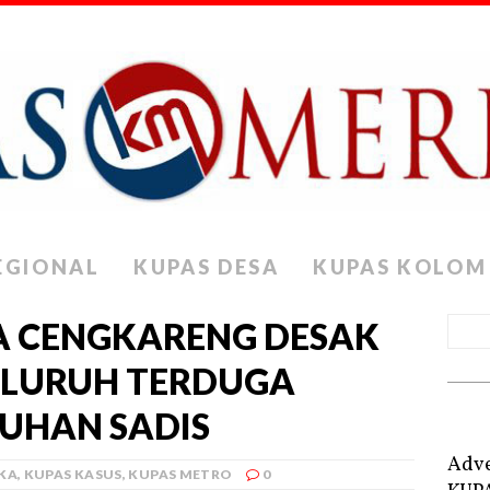
EGIONAL
KUPAS DESA
KUPAS KOLOM
 CENGKARENG DESAK
ELURUH TERDUGA
UHAN SADIS
Adve
KA
,
KUPAS KASUS
,
KUPAS METRO
0