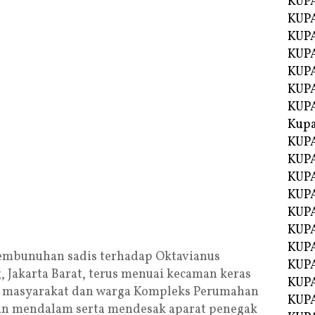
KUP
KUP
KUPA
KUPA
KUP
KUPA
KUP
Kupa
KUPA
KUPA
KUPA
KUPA
KUP
KUPA
KUPA
embunuhan sadis terhadap Oktavianus
KUPA
 Jakarta Barat, terus menuai kecaman keras
KUP
h masyarakat dan warga Kompleks Perumahan
KUP
an mendalam serta mendesak aparat penegak