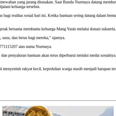
di kemewahan yang jarang dirasakan. Saat Bunda Nurmaya datang memb
alani keluarga tersebut.
n bagi realitas sosial hari ini. Ketika bantuan sering datang dalam be
gerak bersama membantu keluarga Mang Yasin melalui donasi sukarela.
, susu, dan beras bagi mereka,” ujarnya.
85771115207 atas nama Nurmaya.
n penyaluran bantuan akan terus diperbarui melalui media sosialnya
al menyentuh rakyat kecil, kepedulian warga masih menjadi harapan te