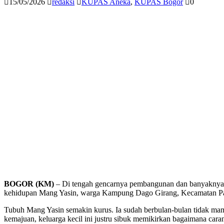
15/05/2026
redaksi
KUPAS Aneka
,
KUPAS Bogor
0
BOGOR (KM)
– Di tengah gencarnya pembangunan dan banyaknya jan
kehidupan Mang Yasin, warga Kampung Dago Girang, Kecamatan Paru
Tubuh Mang Yasin semakin kurus. Ia sudah berbulan-bulan tidak mampu
kemajuan, keluarga kecil ini justru sibuk memikirkan bagaimana caran