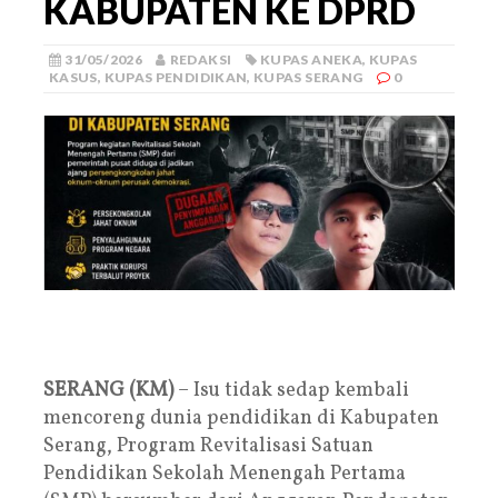
KABUPATEN KE DPRD
31/05/2026
REDAKSI
KUPAS ANEKA
,
KUPAS
KASUS
,
KUPAS PENDIDIKAN
,
KUPAS SERANG
0
SERANG (KM)
– Isu tidak sedap kembali
mencoreng dunia pendidikan di Kabupaten
Serang, Program Revitalisasi Satuan
Pendidikan Sekolah Menengah Pertama