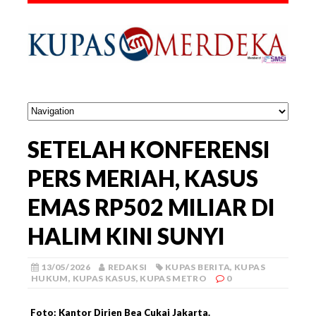
SETELAH KONFERENSI
PERS MERIAH, KASUS
EMAS RP502 MILIAR DI
HALIM KINI SUNYI
13/05/2026
REDAKSI
KUPAS BERITA
,
KUPAS
HUKUM
,
KUPAS KASUS
,
KUPAS METRO
0
Foto: Kantor Dirjen Bea Cukai Jakarta.