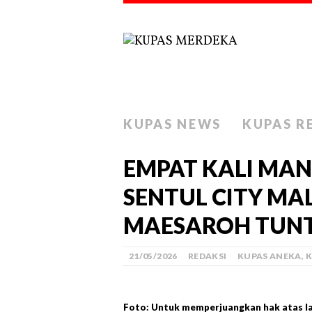
KUPAS NEWS
KUPAS R
EMPAT KALI MANG
SENTUL CITY MAL
MAESAROH TUNT
21/05/2026
REDAKSI
KUPAS ANEKA
,
K
Foto: Untuk memperjuangkan hak atas lah