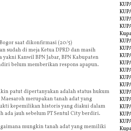
KUP
KUPA
KUP
KUP
Kup
KUP
ogor saat dikonfirmasi (20/5)
KUPA
uan sudah di meja Ketua DPRD dan masih
KUPA
a yakni Kanwil BPN Jabar, BPN Kabupaten
KUPA
endiri belum memberikan respons apapun.
KUPA
KUP
KUPA
kin patut dipertanyakan adalah status hukum
KUPA
Hj. Maesaroh merupakan tanah adat yang
KUPA
ukti kepemilikan historis yang diakui dalam
KUPA
h ada jauh sebelum PT Sentul City berdiri.
KUPA
KUPA
agaimana mungkin tanah adat yang memiliki
Kupa