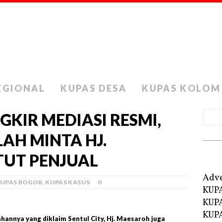
EGIONAL
KUPAS DESA
KUPAS KOLOM
KIR MEDIASI RESMI,
AH MINTA HJ.
UT PENJUAL
Adve
UPAS BOGOR
,
KUPAS KASUS
0
KUP
KUP
KUPA
annya yang diklaim Sentul City, Hj. Maesaroh juga