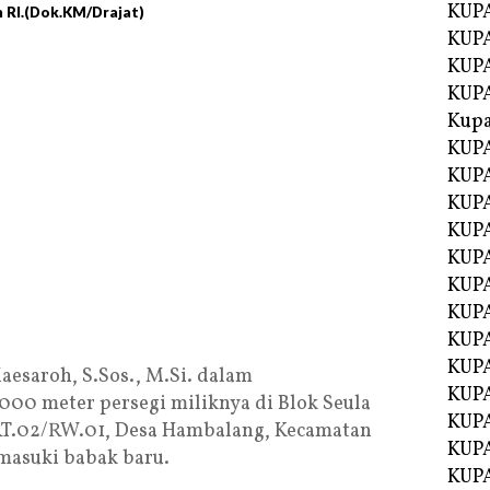
KUPA
 RI.(Dok.KM/Drajat)
KUP
KUPA
KUP
Kupa
KUPA
KUPA
KUPA
KUPA
KUP
KUPA
KUPA
KUPA
KUP
esaroh, S.Sos., M.Si. dalam
KUP
00 meter persegi miliknya di Blok Seula
KUP
RT.02/RW.01, Desa Hambalang, Kecamatan
KUP
masuki babak baru.
KUP