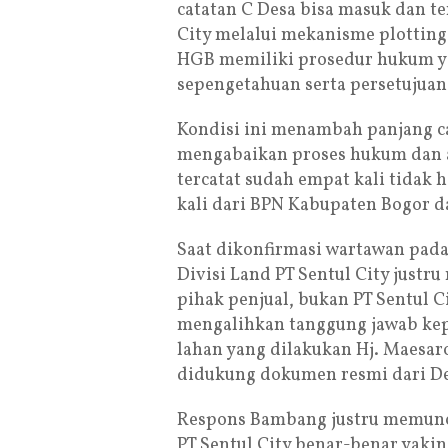
catatan C Desa bisa masuk dan t
City melalui mekanisme plotting
HGB memiliki prosedur hukum yan
sepengetahuan serta persetujuan
Kondisi ini menambah panjang cat
mengabaikan proses hukum dan ad
tercatat sudah empat kali tidak
kali dari BPN Kabupaten Bogor d
Saat dikonfirmasi wartawan pada
Divisi Land PT Sentul City just
pihak penjual, bukan PT Sentul Ci
mengalihkan tanggung jawab kepa
lahan yang dilakukan Hj. Maesar
didukung dokumen resmi dari De
Respons Bambang justru memuncul
PT Sentul City benar-benar yaki