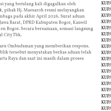
KUPA
si yang berulang kali digagalkan oleh
KUPA
bk, pihak Hj. Maesaroh resmi melayangkan
KUP
mbaga pada akhir April 2026. Surat aduan
KUP
awa Barat, DPRD Kabupaten Bogor, Kanwil
KUPA
ten Bogor. Secara bersamaan, somasi langsung
KUPA
l City Tbk.
KUPA
baru Ombudsman yang memberikan respons.
KUPA
lik tersebut menyatakan berkas aduan telah
KUPA
ta Raya dan saat ini masih dalam proses
KUPA
KUPA
KUPA
KUPA
KUP
KUP
KUPA
KUPA
KUPA