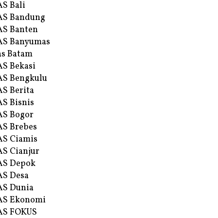
S Bali
AS Bandung
S Banten
AS Banyumas
s Batam
S Bekasi
S Bengkulu
S Berita
S Bisnis
AS Bogor
S Brebes
S Ciamis
S Cianjur
AS Depok
AS Desa
AS Dunia
AS Ekonomi
AS FOKUS