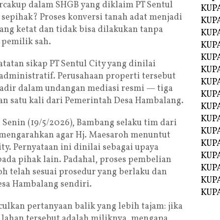
ercakup dalam SHGB yang diklaim PT Sentul
KUPA
 sepihak? Proses konversi tanah adat menjadi
KUPA
g ketat dan tidak bisa dilakukan tanpa
KUPA
 pemilik sah.
KUPA
KUPA
atan sikap PT Sentul City yang dinilai
KUP
ministratif. Perusahaan properti tersebut
KUP
 hadir dalam undangan mediasi resmi — tiga
KUPA
an satu kali dari Pemerintah Desa Hambalang.
KUP
KUP
 Senin (19/5/2026), Bambang selaku tim dari
KUP
ru mengarahkan agar Hj. Maesaroh menuntut
KUPA
ty. Pernyataan ini dinilai sebagai upaya
KUPA
da pihak lain. Padahal, proses pembelian
KUPA
oh telah sesuai prosedur yang berlaku dan
KUPA
sa Hambalang sendiri.
KUPA
kan pertanyaan balik yang lebih tajam: jika
n lahan tersebut adalah miliknya, mengapa