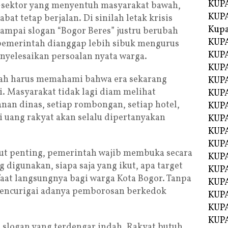
KUPA
-sektor yang menyentuh masyarakat bawah,
KUPA
bat tetap berjalan. Di sinilah letak krisis
Kupa
sampai slogan “Bogor Beres” justru berubah
KUPA
 pemerintah dianggap lebih sibuk mengurus
KUPA
nyelesaikan persoalan nyata warga.
KUPA
erah harus memahami bahwa era sekarang
KUPA
i. Masyarakat tidak lagi diam melihat
KUPA
nan dinas, setiap rombongan, setiap hotel,
KUP
ri uang rakyat akan selalu dipertanyakan
KUP
KUPA
KUP
ut penting, pemerintah wajib membuka secara
KUP
 digunakan, siapa saja yang ikut, apa target
KUP
faat langsungnya bagi warga Kota Bogor. Tanpa
KUPA
 mencurigai adanya pemborosan berkedok
KUPA
KUPA
KUPA
h slogan yang terdengar indah. Rakyat butuh