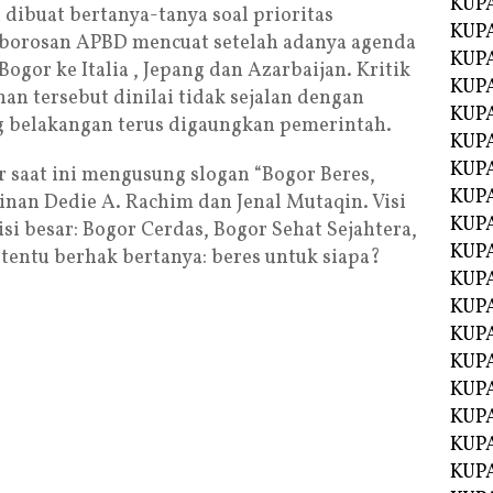
KUP
 dibuat bertanya-tanya soal prioritas
KUP
borosan APBD mencuat setelah adanya agenda
KUP
gor ke Italia , Jepang dan Azarbaijan. Kritik
KUPA
an tersebut dinilai tidak sejalan dengan
KUPA
g belakangan terus digaungkan pemerintah.
KUP
KUP
r saat ini mengusung slogan “Bogor Beres,
KUPA
nan Dedie A. Rachim dan Jenal Mutaqin. Visi
KUPA
i besar: Bogor Cerdas, Bogor Sehat Sejahtera,
KUPA
tentu berhak bertanya: beres untuk siapa?
KUPA
KUPA
KUPA
KUPA
KUPA
KUPA
KUP
KUP