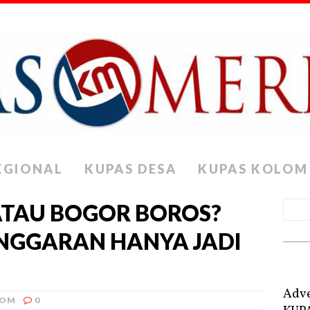
EGIONAL
KUPAS DESA
KUPAS KOLOM
ATAU BOGOR BOROS?
 ANGGARAN HANYA JADI
Adve
LOM
0