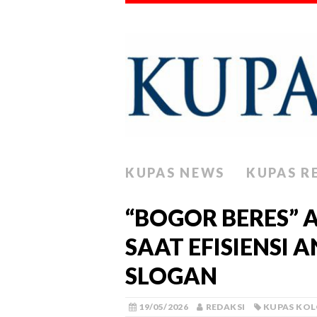
KUPAS NEWS
KUPAS R
“BOGOR BERES” 
SAAT EFISIENSI
SLOGAN
19/05/2026
REDAKSI
KUPAS KO