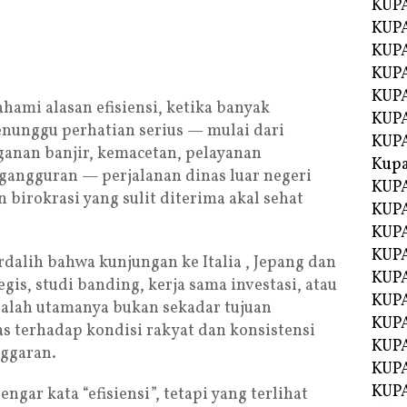
KUPA
KUPA
KUPA
KUP
KUPA
ami alasan efisiensi, ketika banyak
KUP
nunggu perhatian serius — mulai dari
KUP
ganan banjir, kemacetan, pelayanan
Kup
gangguran — perjalanan dinas luar negeri
KUP
 birokrasi yang sulit diterima akal sehat
KUPA
KUPA
KUPA
dalih bahwa kunjungan ke Italia , Jepang dan
KUPA
gis, studi banding, kerja sama investasi, atau
KUP
lah utamanya bukan sekadar tujuan
KUPA
as terhadap kondisi rakyat dan konsistensi
KUPA
ggaran.
KUPA
KUPA
ngar kata “efisiensi”, tetapi yang terlihat