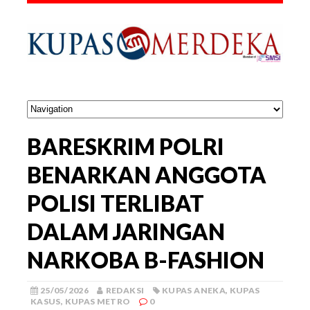
BARESKRIM POLRI
BENARKAN ANGGOTA
POLISI TERLIBAT
DALAM JARINGAN
NARKOBA B-FASHION
25/05/2026
REDAKSI
KUPAS ANEKA
,
KUPAS
KASUS
,
KUPAS METRO
0